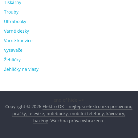
Tiskárny
Trouby
Ultrabooky
Varné desky
Varné konvice
Vysavače
Žehličky
Žehličky na vlasy
end of hide -->
Copyright © 2026
Elektro OK – nejlepší elektronika porovnání,
pračky, televize, notebooky, mobilní telefony, kávovary,
bazény
. Všechna práva vyhrazena.