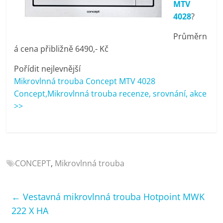
MTV
porovnání
4028
?
Elektro
OK,
Průměrn
recenze,
á cena přibližně 6490,- Kč
pračky,
televize,
Pořídit nejlevnější
notebooky,
Mikrovlnná trouba Concept MTV 4028
mobilní
Concept,Mikrovlnná trouba recenze, srovnání, akce
telefony,
>>
kávovary,
bazény
CONCEPT
,
Mikrovlnná trouba
←
Vestavná mikrovlnná trouba Hotpoint MWK
222 X HA