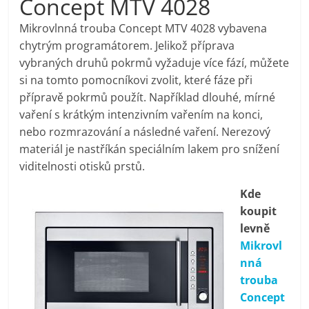
Concept MTV 4028
pračky,
Mikrovlnná trouba Concept MTV 4028 vybavena
chytrým programátorem. Jelikož příprava
televize,
vybraných druhů pokrmů vyžaduje více fází, můžete
si na tomto pomocníkovi zvolit, které fáze při
notebooky,
přípravě pokrmů použít. Například dlouhé, mírné
vaření s krátkým intenzivním vařením na konci,
mobilní
nebo rozmrazování a následné vaření. Nerezový
materiál je nastříkán speciálním lakem pro snížení
viditelnosti otisků prstů.
telefony,
Kde
kávovary,
koupit
levně
bazény
Mikrovl
nná
trouba
Nejlepší
Concept
elektronika