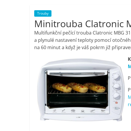
porovnání,
Trouby
Minitrouba Clatronic
pračky,
Multifunkční pečící trouba Clatronic MBG 
televize,
a plynulé nastavení teploty pomocí otočného
na 60 minut a když je váš pokrm již připra
notebooky,
K
M
mobilní
P
telefony,
P
M
kávovary,
r
bazény