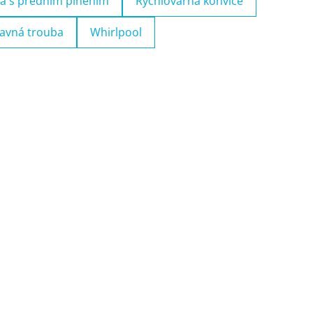
a s předním plněním
Rychlovarná konvice
avná trouba
Whirlpool