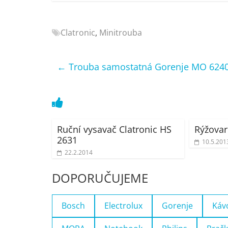
Nejlepší
elektronika
Clatronic
,
Minitrouba
porovnání
Elektro
OK,
←
Trouba samostatná Gorenje MO 624
recenze,
pračky,
televize,
notebooky,
mobilní
Ruční vysavač Clatronic HS
Rýžovar
telefony,
2631
10.5.201
kávovary,
22.2.2014
bazény
DOPORUČUJEME
Bosch
Electrolux
Gorenje
Káv