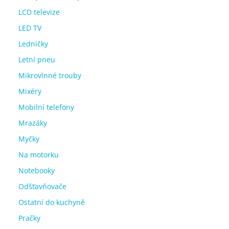
LCD televize
LED TV
Ledničky
Letní pneu
Mikrovlnné trouby
Mixéry
Mobilní telefony
Mrazáky
Myčky
Na motorku
Notebooky
Odšťavňovače
Ostatní do kuchyně
Pračky