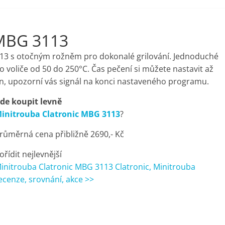
 MBG 3113
3113 s otočným rožněm pro dokonalé grilování. Jednoduché
 voliče od 50 do 250°C. Čas pečení si můžete nastavit až
ven, upozorní vás signál na konci nastaveného programu.
de koupit levně
initrouba Clatronic MBG 3113
?
růměrná cena přibližně 2690,- Kč
ořídit nejlevnější
initrouba Clatronic MBG 3113 Clatronic, Minitrouba
ecenze, srovnání, akce >>