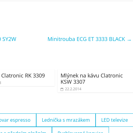
0 SY2W
Minitrouba ECG ET 3333 BLACK
→
 Clatronic RK 3309
Mlýnek na kávu Clatronic
KSW 3307
3
22.2.2014
ovar espresso
Lednička s mrazákem
LED televize