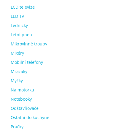
LCD televize
LED TV
Ledničky
Letní pneu
Mikrovlnné trouby
Mixéry
Mobilní telefony
Mrazáky
Myčky
Na motorku
Notebooky
Odšťavňovače
Ostatní do kuchyně
Pračky