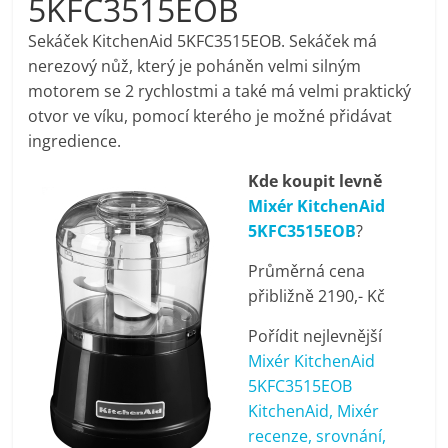
5KFC3515EOB
pračky,
Sekáček KitchenAid 5KFC3515EOB. Sekáček má
nerezový nůž, který je poháněn velmi silným
televize,
motorem se 2 rychlostmi a také má velmi praktický
otvor ve víku, pomocí kterého je možné přidávat
notebooky,
ingredience.
Kde koupit levně
mobilní
Mixér KitchenAid
5KFC3515EOB
?
telefony,
Průměrná cena
přibližně 2190,- Kč
kávovary,
Pořídit nejlevnější
bazény
Mixér KitchenAid
5KFC3515EOB
KitchenAid, Mixér
Nejlepší
recenze, srovnání,
elektronika