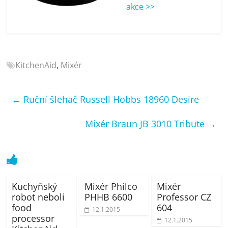
porovnání
akce >>
Elektro
OK,
recenze,
pračky,
KitchenAid
,
Mixér
televize,
notebooky,
mobilní
←
Ruční šlehač Russell Hobbs 18960 Desire
telefony,
kávovary,
Mixér Braun JB 3010 Tribute
→
bazény
Kuchyňský
Mixér Philco
Mixér
robot neboli
PHHB 6600
Professor CZ
food
604
12.1.2015
processor
12.1.2015