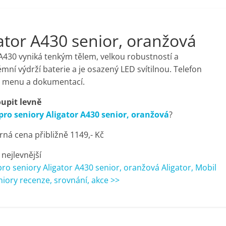
ator A430 senior, oranžová
 A430 vyniká tenkým tělem, velkou robustností a
í výdrží baterie a je osazený LED svítilnou. Telefon
ým menu a dokumentací.
upit levně
pro seniory Aligator A430 senior, oranžová
?
ná cena přibližně 1149,- Kč
 nejlevnější
pro seniory Aligator A430 senior, oranžová Aligator, Mobil
niory recenze, srovnání, akce >>