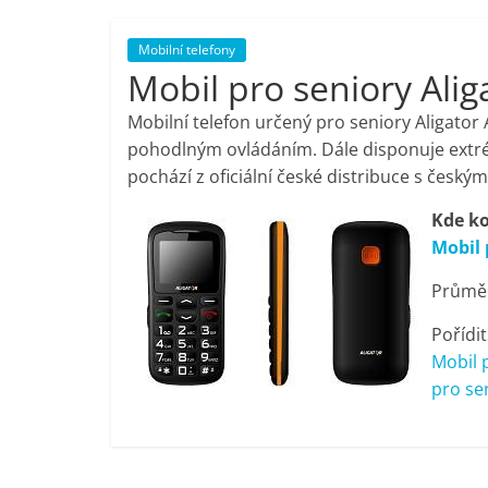
porovnání,
Mobilní telefony
Mobil pro seniory Alig
pračky,
Mobilní telefon určený pro seniory Aligator
televize,
pohodlným ovládáním. Dále disponuje extrémn
pochází z oficiální české distribuce s česk
notebooky,
Kde ko
Mobil 
mobilní
Průměr
telefony,
Pořídit
Mobil 
kávovary,
pro se
bazény