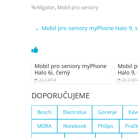
Nejlepší
Aligator
,
Mobil pro seniory
elektronika
porovnání
←
Mobil pro seniory myPhone Halo 9, s
Elektro
OK,
recenze,
pračky,
televize,
Mobil pro seniory myPhone
Mobil p
notebooky,
Halo 6i, černý
Halo 9, 
mobilní
telefony,
22.2.2014
22.2.201
kávovary,
DOPORUČUJEME
bazény
Bosch
Electrolux
Gorenje
Káv
MORA
Notebook
Philips
Pračk