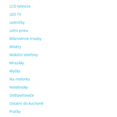
LCD televize
LED TV
Ledničky
Letní pneu
Mikrovlnné trouby
Mixéry
Mobilní telefony
Mrazáky
Myčky
Na motorku
Notebooky
Odšťavňovače
Ostatní do kuchyně
Pračky