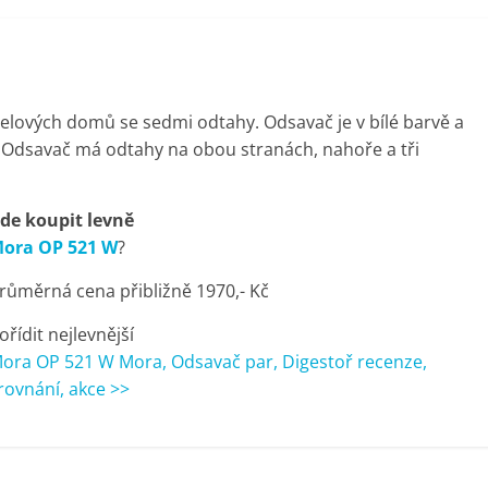
ových domů se sedmi odtahy. Odsavač je v bílé barvě a
 Odsavač má odtahy na obou stranách, nahoře a tři
de koupit levně
ora OP 521 W
?
růměrná cena přibližně 1970,- Kč
ořídit nejlevnější
ora OP 521 W Mora, Odsavač par, Digestoř recenze,
rovnání, akce >>