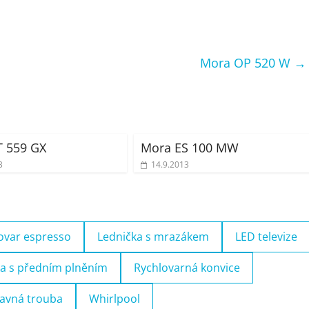
Mora OP 520 W
→
T 559 GX
Mora ES 100 MW
3
14.9.2013
ovar espresso
Lednička s mrazákem
LED televize
a s předním plněním
Rychlovarná konvice
avná trouba
Whirlpool