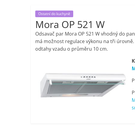
porovnání,
Ostatní do kuchyně
Mora OP 521 W
pračky,
Odsavač par Mora OP 521 W vhodný do panel
televize,
má možnost regulace výkonu na tři úrovně.
odtahy vzadu o průměru 10 cm.
notebooky,
K
M
mobilní
P
telefony,
P
M
kávovary,
s
bazény