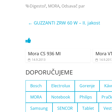
Nejlepší
Digestoř
,
MORA
,
Odsavač par
elektronika
porovnání
←
GUZZANTI ZRW 60 W – II. jakost
Elektro
OK,
recenze,
pračky,
televize,
Mora CS 936 MI
Mora V
notebooky,
mobilní
14.9.2013
14.9.201
telefony,
DOPORUČUJEME
kávovary,
bazény
Bosch
Electrolux
Gorenje
Káv
MORA
Notebook
Philips
Pračk
Samsung
SENCOR
Tablet
Vest