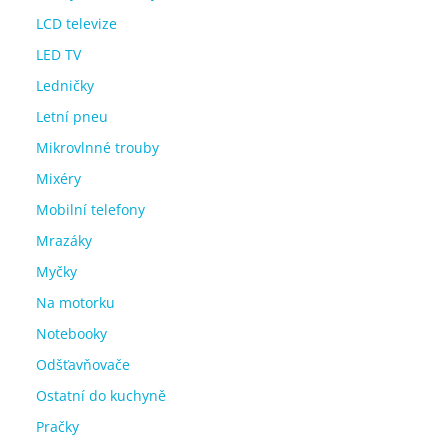
LCD televize
LED TV
Ledničky
Letní pneu
Mikrovlnné trouby
Mixéry
Mobilní telefony
Mrazáky
Myčky
Na motorku
Notebooky
Odšťavňovače
Ostatní do kuchyně
Pračky