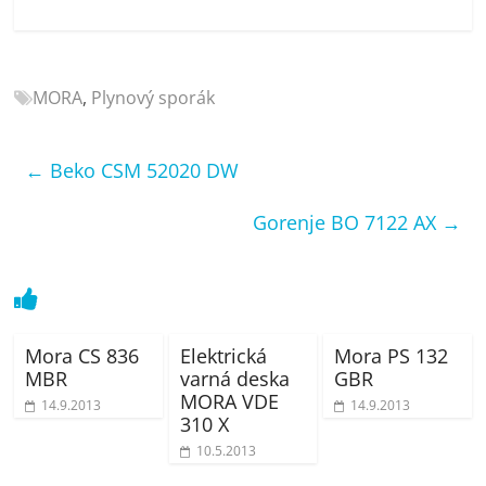
porovnání
Elektro
OK,
recenze,
MORA
,
Plynový sporák
pračky,
televize,
←
Beko CSM 52020 DW
notebooky,
mobilní
Gorenje BO 7122 AX
→
telefony,
kávovary,
bazény
Mora CS 836
Elektrická
Mora PS 132
MBR
varná deska
GBR
MORA VDE
14.9.2013
14.9.2013
310 X
10.5.2013