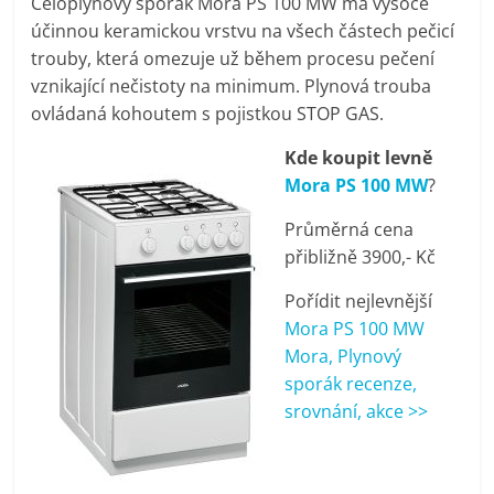
Celoplynový sporák Mora PS 100 MW má vysoce
pračky,
účinnou keramickou vrstvu na všech částech pečicí
trouby, která omezuje už během procesu pečení
televize,
vznikající nečistoty na minimum. Plynová trouba
ovládaná kohoutem s pojistkou STOP GAS.
notebooky,
Kde koupit levně
Mora PS 100 MW
?
mobilní
Průměrná cena
přibližně 3900,- Kč
telefony,
Pořídit nejlevnější
kávovary,
Mora PS 100 MW
Mora, Plynový
sporák recenze,
bazény
srovnání, akce >>
Nejlepší
elektronika