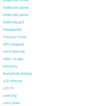
Elektrické hrnce
Elektrické pánve
Elektrické vařiče
Elektrický gril
Fotoaparáty
Fritovací hrnce
GPS navigace
Herní konzole
Holicí strojky
Kávovary
Kuchyňské Roboty
LCD televize
LED TV
Ledničky
Letní pneu