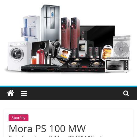
Přeskočit
na
obsah
Elektro
OK
–
nejlepší
elektronika
Sporáky
Mora PS 100 MW
porovnání,