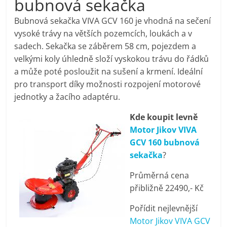
bubnová sekačka
pračky,
Bubnová sekačka VIVA GCV 160 je vhodná na sečení
vysoké trávy na větších pozemcích, loukách a v
televize,
sadech. Sekačka se záběrem 58 cm, pojezdem a
velkými koly úhledně složí vyskokou trávu do řádků
notebooky,
a může poté posloužit na sušení a krmení. Ideální
pro transport díky možnosti rozpojení motorové
mobilní
jednotky a žacího adaptéru.
Kde koupit levně
telefony,
Motor Jikov VIVA
GCV 160 bubnová
kávovary,
sekačka
?
Průměrná cena
bazény
přibližně 22490,- Kč
Pořídit nejlevnější
Nejlepší
Motor Jikov VIVA GCV
elektronika