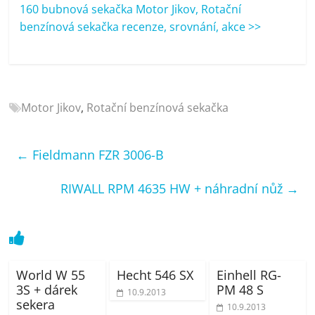
porovnání
160 bubnová sekačka Motor Jikov, Rotační
Elektro
benzínová sekačka recenze, srovnání, akce >>
OK,
recenze,
pračky,
televize,
Motor Jikov
,
Rotační benzínová sekačka
notebooky,
mobilní
telefony,
←
Fieldmann FZR 3006-B
kávovary,
bazény
RIWALL RPM 4635 HW + náhradní nůž
→
World W 55
Hecht 546 SX
Einhell RG-
3S + dárek
PM 48 S
10.9.2013
sekera
10.9.2013