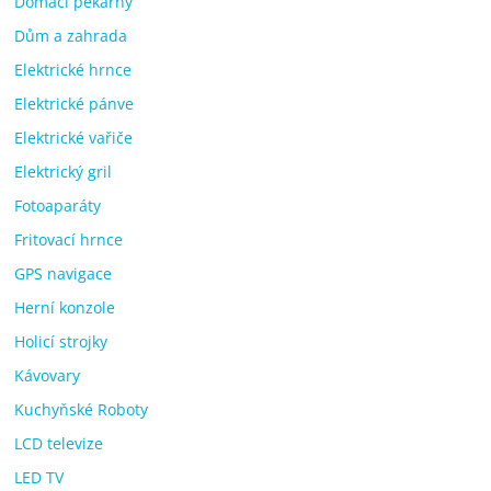
Domácí pekárny
Dům a zahrada
Elektrické hrnce
Elektrické pánve
Elektrické vařiče
Elektrický gril
Fotoaparáty
Fritovací hrnce
GPS navigace
Herní konzole
Holicí strojky
Kávovary
Kuchyňské Roboty
LCD televize
LED TV