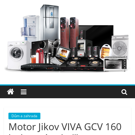
Přeskočit
na
obsah
Elektro
OK
–
nejlepší
elektronika
Dům a zahrada
Motor Jikov VIVA GCV 160
porovnání,