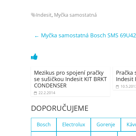
Nejlepší
elektronika
Indesit
,
Myčka samostatná
porovnání
Elektro
←
Myčka samostatná Bosch SMS 69U4
OK,
recenze,
pračky,
televize,
notebooky,
mobilní
Mezikus pro spojení pračky
Pračka 
se sušičkou Indesit KIT BRKT
Indesit
telefony,
CONDENSER
kávovary,
10.5.201
22.2.2014
bazény
DOPORUČUJEME
Bosch
Electrolux
Gorenje
Káv