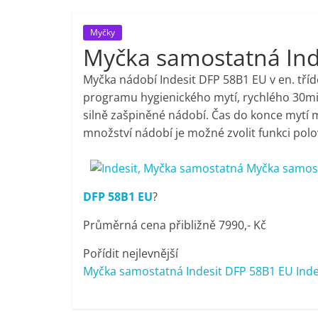
porovnání,
Myčky
Myčka samostatná Ind
pračky,
Myčka nádobí Indesit DFP 58B1 EU v en. tříd
televize,
programu hygienického mytí, rychlého 30m
silně zašpiněné nádobí. Čas do konce mytí m
množství nádobí je možné zvolit funkci polov
notebooky,
mobilní
DFP 58B1 EU
?
telefony,
Průměrná cena přibližně 7990,- Kč
kávovary,
Pořídit nejlevnější
Myčka samostatná Indesit DFP 58B1 EU Inde
bazény