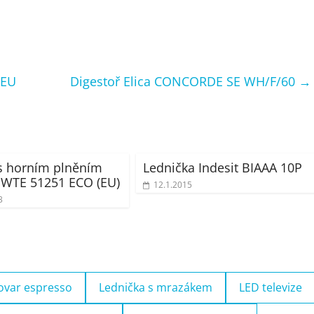
2EU
Digestoř Elica CONCORDE SE WH/F/60
→
s horním plněním
Lednička Indesit BIAAA 10P
 IWTE 51251 ECO (EU)
12.1.2015
3
ovar espresso
Lednička s mrazákem
LED televize