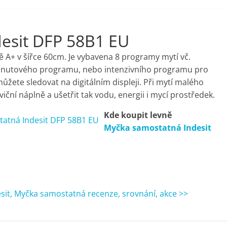
esit DFP 58B1 EU
ě A+ v šířce 60cm. Je vybavena 8 programy mytí vč.
inutového programu, nebo intenzivního programu pro
ůžete sledovat na digitálním displeji. Při mytí malého
iční náplně a ušetřit tak vodu, energii i mycí prostředek.
Kde koupit levně
Myčka samostatná Indesit
sit, Myčka samostatná recenze, srovnání, akce >>