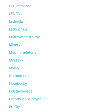
LCD televize
LED TV
Ledničky
Letní pneu
Mikrovlnné trouby
Mixéry
Mobilní telefony
Mrazáky
Myčky
Na motorku
Notebooky
Odšťavňovače
Ostatní do kuchyně
Pračky