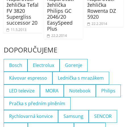
žehlička Tefal
žehlička
žehlička
FV 3820
Philips GC
Rowenta DZ
Supergliss
2046/20
5920
successor 20
EasySpeed
22.2.2014
Plus
11.5.2013
22.2.2014
DOPORUČUJEME
Bosch
Electrolux
Gorenje
Kávovar espresso
Lednička s mrazákem
LED televize
MORA
Notebook
Philips
Pračka s předním plněním
Rychlovarná konvice
Samsung
SENCOR