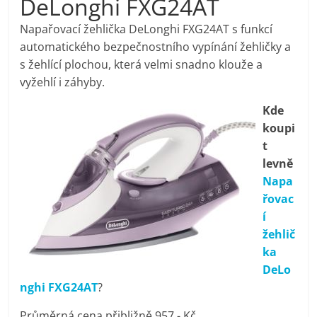
DeLonghi FXG24AT
pračky,
Napařovací žehlička DeLonghi FXG24AT s funkcí
automatického bezpečnostního vypínání žehličky a
televize,
s žehlící plochou, která velmi snadno klouže a
vyžehlí i záhyby.
notebooky,
Kde
koupi
mobilní
t
levně
telefony,
Napa
řovac
kávovary,
í
žehlič
bazény
ka
DeLo
nghi FXG24AT
?
Nejlepší
elektronika
Průměrná cena přibližně 957,- Kč