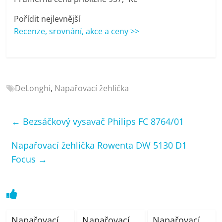
porovnání
Elektro
Pořídit nejlevnější
OK,
Recenze, srovnání, akce a ceny >>
recenze,
pračky,
televize,
notebooky,
DeLonghi
,
Napařovací žehlička
mobilní
telefony,
kávovary,
←
Bezsáčkový vysavač Philips FC 8764/01
bazény
Napařovací žehlička Rowenta DW 5130 D1
Focus
→
Napařovací
Napařovací
Napařovací