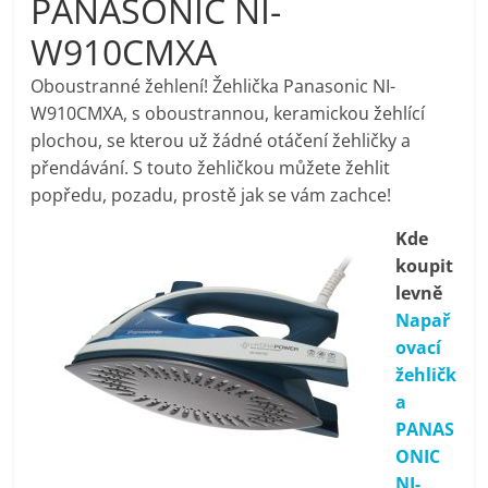
PANASONIC NI-
pračky,
W910CMXA
televize,
Oboustranné žehlení! Žehlička Panasonic NI-
W910CMXA, s oboustrannou, keramickou žehlící
plochou, se kterou už žádné otáčení žehličky a
notebooky,
přendávání. S touto žehličkou můžete žehlit
popředu, pozadu, prostě jak se vám zachce!
mobilní
Kde
telefony,
koupit
levně
Napař
kávovary,
ovací
žehličk
bazény
a
PANAS
Nejlepší
ONIC
elektronika
NI-