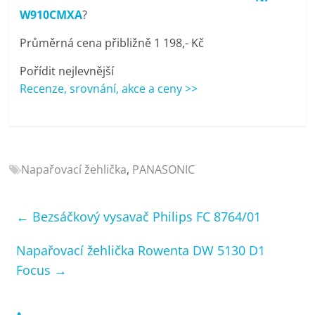
porovnání
W910CMXA
?
Elektro
OK,
Průměrná cena přibližně 1 198,- Kč
recenze,
Pořídit nejlevnější
pračky,
Recenze, srovnání, akce a ceny >>
televize,
notebooky,
mobilní
telefony,
kávovary,
Napařovací žehlička
,
PANASONIC
bazény
←
Bezsáčkový vysavač Philips FC 8764/01
Napařovací žehlička Rowenta DW 5130 D1
Focus
→