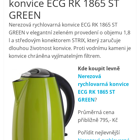
konvice ECG RK 1865 ST
pračky,
GREEN
televize,
Nerezová rychlovarná konvice ECG RK 1865 ST
GREEN v elegantní zeleném provedení o objemu 1,8
l a středovým konektorem STRIX, který zaručuje
notebooky,
dlouhou životnost konvice. Proti vodnímu kameni je
konvice chráněna vyjímatelným filtrem.
mobilní
Kde koupit levně
telefony,
Nerezová
rychlovarná konvice
ECG RK 1865 ST
kávovary,
GREEN
?
bazény
Průměrná cena
přibližně 795,- Kč
Nejlepší
Pořídit nejlevnější
elektronika