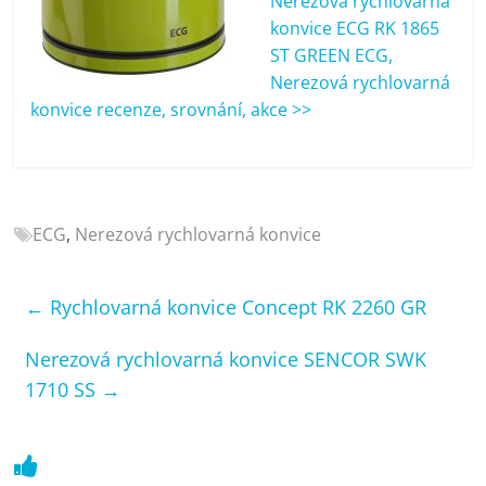
Nerezová rychlovarná
porovnání
konvice ECG RK 1865
Elektro
ST GREEN ECG,
OK,
Nerezová rychlovarná
recenze,
konvice recenze, srovnání, akce >>
pračky,
televize,
notebooky,
mobilní
telefony,
ECG
,
Nerezová rychlovarná konvice
kávovary,
bazény
←
Rychlovarná konvice Concept RK 2260 GR
Nerezová rychlovarná konvice SENCOR SWK
1710 SS
→