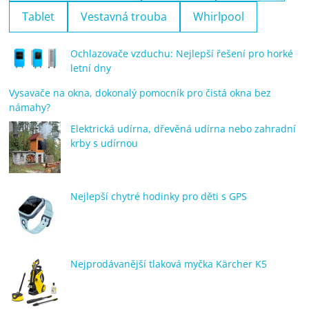
Tablet
Vestavná trouba
Whirlpool
Ochlazovače vzduchu: Nejlepší řešení pro horké
letní dny
Vysavače na okna, dokonalý pomocník pro čistá okna bez
námahy?
Elektrická udírna, dřevěná udírna nebo zahradní
krby s udírnou
Nejlepší chytré hodinky pro děti s GPS
Nejprodávanější tlaková myčka Kärcher K5