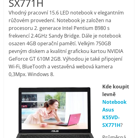
SX771H
pračky,
Vhodný pracovní 15.6 LED notebook v elegantním
růžovém provedení. Notebook je založen na
televize,
procesoru 2. generace Intel Pentium B980 s
frekvencí 2.4GHz Sandy Bridge. Dále je notebook
notebooky,
osazen 4GB operační pamětí. Velkým 750GB
pevným diskem a kvalitní grafickou kartou NVIDIA
mobilní
GeForce GT 610M 2GB. Výhodou je také připojení
Wi-Fi, BlueTooth a vestavěná webová kamera
0,3Mpx. Windows 8.
telefony,
Kde koupit
kávovary,
levně
Notebook
bazény
Asus
K55VD-
SX771H
?
Nejlepší
elektronika
Průměrná