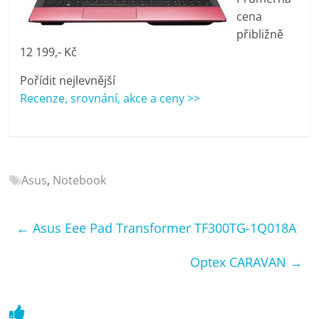
porovnání
cena
Elektro
přibližně
OK,
12 199,- Kč
recenze,
pračky,
Pořídit nejlevnější
televize,
Recenze, srovnání, akce a ceny >>
notebooky,
mobilní
telefony,
kávovary,
bazény
Asus
,
Notebook
←
Asus Eee Pad Transformer TF300TG-1Q018A
Optex CARAVAN
→