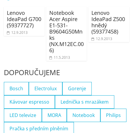
Lenovo
Notebook
Lenovo
IdeaPad G700
Acer Aspire
IdeaPad Z500
(59377727)
E1-531-
hnědý
B9604G50Mn
(59377458)
12.9.2013
ks
12.9.2013
(NX.M12EC.00
6)
11.5.2013
DOPORUČUJEME
Bosch
Electrolux
Gorenje
Kávovar espresso
Lednička s mrazákem
LED televize
MORA
Notebook
Philips
Pračka s předním plněním