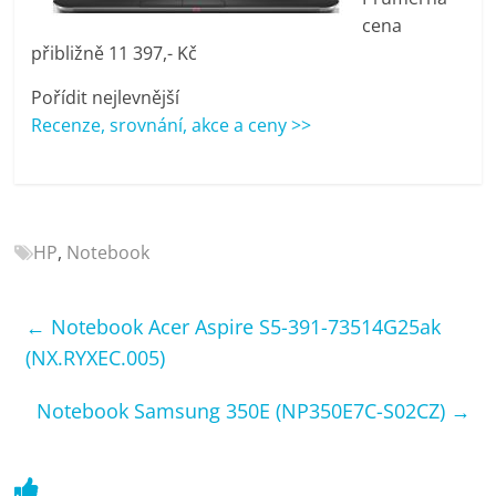
porovnání
cena
Elektro
přibližně 11 397,- Kč
OK,
recenze,
Pořídit nejlevnější
pračky,
Recenze, srovnání, akce a ceny >>
televize,
notebooky,
mobilní
telefony,
HP
,
Notebook
kávovary,
bazény
←
Notebook Acer Aspire S5-391-73514G25ak
(NX.RYXEC.005)
Notebook Samsung 350E (NP350E7C-S02CZ)
→