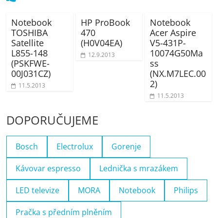
Notebook
HP ProBook
Notebook
TOSHIBA
470
Acer Aspire
Satellite
(H0V04EA)
V5-431P-
L855-148
10074G50Ma
12.9.2013
(PSKFWE-
ss
00J031CZ)
(NX.M7LEC.00
2)
11.5.2013
11.5.2013
DOPORUČUJEME
Bosch
Electrolux
Gorenje
Kávovar espresso
Lednička s mrazákem
LED televize
MORA
Notebook
Philips
Pračka s předním plněním