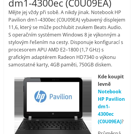
dm1-4300ec (C0U09EA)
pračky,
Mějte jej vždy při sobě. A nikdy jinak. Notebook HP
Pavilion dm1–4300ec (C0U09EA) vybavený displejem
televize,
11,6, který se může pochlubit zvukem Beats Audio.
S operačním systémem Windows 8 je výkonným a
notebooky,
stylovým řešením na cesty. Disponuje konfigurací s
procesorem APU AMD E2–1800 (1,7 GHz) s
mobilní
grafickým adaptérem Radeon HD7340 o výkonu
samostatné karty, 4GB paměti, 750GB diskem.
telefony,
Kde koupit
levně
kávovary,
Notebook
HP Pavilion
bazény
dm1-
4300ec
(C0U09EA)
?
Nejlepší
elektronika
Průměrná