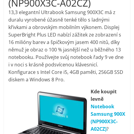
(NP900X3C-A02CZ)
pračky,
13,3 elegantní Ultrabook Samsung 900X3C má z
duralu vyrobené úžasně tenké tělo s ladnými
televize,
křivkami a obrovským mobilním výkonem. Displej
SuperBright Plus LED nabízí zážitek ze zobrazení s
notebooky,
16 milióny barev a špičkovým jasem 400 nitů, díky
němuž je obraz o 100 % jasnější než u běžného 13
mobilní
notebooku. Používejte svůj notebook řady 9 ve dne
i v noci s krásně podsvícenou klávesnicí.
Konfigurace s Intel Core i5, 4GB paměti, 256GB SSD
telefony,
diskem a Windows 8 Pro.
kávovary,
Kde koupit
levně
bazény
Notebook
Samsung 900X
(NP900X3C-
Nejlepší
A02CZ)
?
elektronika