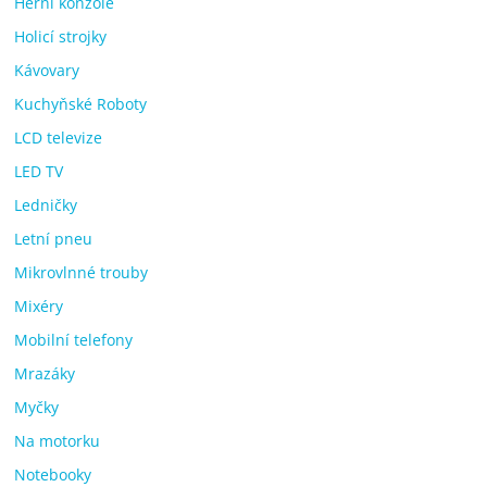
Herní konzole
Holicí strojky
Kávovary
Kuchyňské Roboty
LCD televize
LED TV
Ledničky
Letní pneu
Mikrovlnné trouby
Mixéry
Mobilní telefony
Mrazáky
Myčky
Na motorku
Notebooky