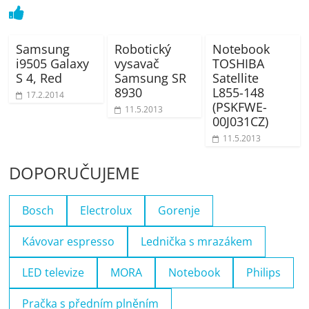
Samsung
Robotický
Notebook
i9505 Galaxy
vysavač
TOSHIBA
S 4, Red
Samsung SR
Satellite
8930
L855-148
17.2.2014
(PSKFWE-
11.5.2013
00J031CZ)
11.5.2013
DOPORUČUJEME
Bosch
Electrolux
Gorenje
Kávovar espresso
Lednička s mrazákem
LED televize
MORA
Notebook
Philips
Pračka s předním plněním