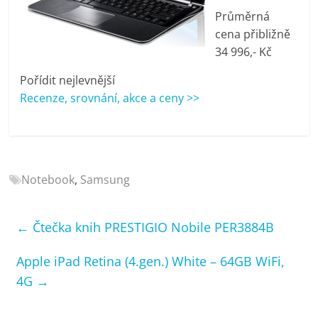
porovnání
Průměrná
Elektro
cena přibližně
OK,
34 996,- Kč
recenze,
pračky,
Pořídit nejlevnější
televize,
Recenze, srovnání, akce a ceny >>
notebooky,
mobilní
telefony,
kávovary,
bazény
Notebook
,
Samsung
←
Čtečka knih PRESTIGIO Nobile PER3884B
Apple iPad Retina (4.gen.) White – 64GB WiFi,
4G
→