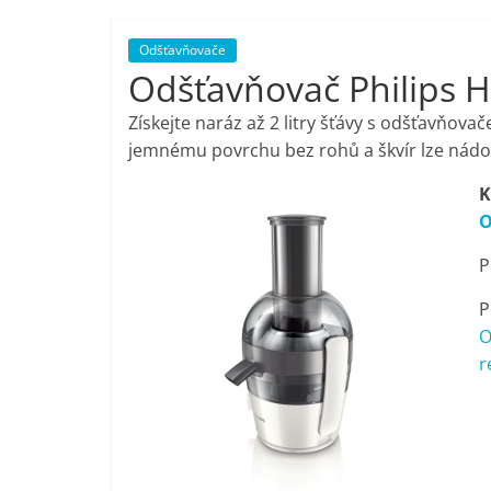
porovnání,
Odšťavňovače
Odšťavňovač Philips 
pračky,
Získejte naráz až 2 litry šťávy s odšťavňov
televize,
jemnému povrchu bez rohů a škvír lze nádo
K
notebooky,
O
P
mobilní
P
telefony,
O
r
kávovary,
bazény