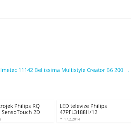
 Imetec 11142 Bellissima Multistyle Creator B6 200
→
trojek Philips RQ
LED televize Philips
1 SensoTouch 2D
47PFL3188H/12
3
17.2.2014