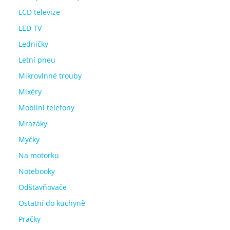
LCD televize
LED TV
Ledničky
Letní pneu
Mikrovlnné trouby
Mixéry
Mobilní telefony
Mrazáky
Myčky
Na motorku
Notebooky
Odšťavňovače
Ostatní do kuchyně
Pračky