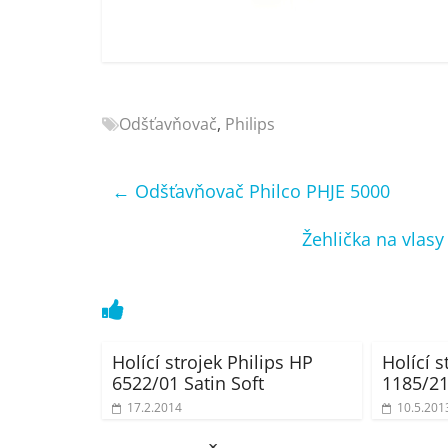
Nejlepší
elektronika
porovnání
Elektro
OK,
Odšťavňovač
,
Philips
recenze,
pračky,
televize,
←
Odšťavňovač Philco PHJE 5000
notebooky,
mobilní
Žehlička na vlasy
telefony,
kávovary,
bazény
Holící strojek Philips HP
Holící s
6522/01 Satin Soft
1185/2
17.2.2014
10.5.201