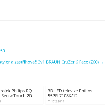
/50
, styler a zastřihovač 3v1 BRAUN CruZer 6 Face (Z60)
→
trojek Philips RQ
3D LED televize Philips
1 SensoTouch 2D
55PFL7108K/12
3
17.2.2014