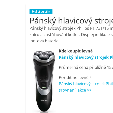
porovnání,
Holicí strojky
Pánský hlavicový stroj
pračky,
Pánský hlavicový strojek Philips PT 731/16 m
televize,
kníru a zastřihování kotlet. Displej indikuj
iontová baterie.
notebooky,
Kde koupit levně
Pánský hlavicový strojek P
mobilní
Průměrná cena přibližně 157
telefony,
Pořídit nejlevnější
Pánský hlavicový strojek Phil
kávovary,
srovnání, akce >>
bazény