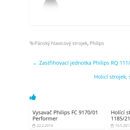
Nejlepší
elektronika
porovnání
Elektro
OK,
recenze,
Pánský hlavicový strojek
,
Philips
pračky,
televize,
notebooky,
←
Zastřihovací jednotka Philips RQ 111
mobilní
telefony,
Holicí strojek
kávovary,
bazény
Vysavač Philips FC 9170/01
Holící s
Performer
1185/2
22.2.2014
10.5.201