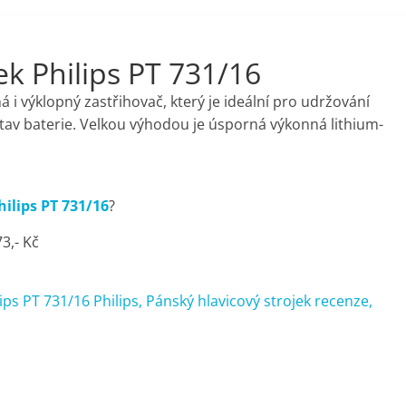
ek Philips PT 731/16
á i výklopný zastřihovač, který je ideální pro udržování
e stav baterie. Velkou výhodou je úsporná výkonná lithium-
hilips PT 731/16
?
3,- Kč
ips PT 731/16 Philips, Pánský hlavicový strojek recenze,