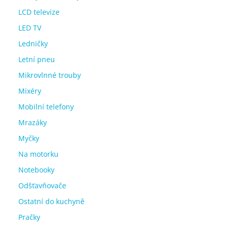
LCD televize
LED TV
Ledničky
Letní pneu
Mikrovlnné trouby
Mixéry
Mobilní telefony
Mrazáky
Myčky
Na motorku
Notebooky
Odšťavňovače
Ostatní do kuchyně
Pračky