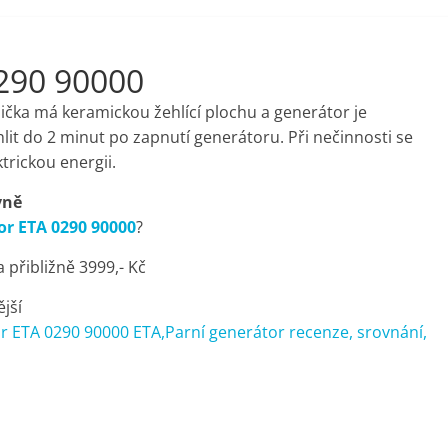
0290 90000
ička má keramickou žehlící plochu a generátor je
lit do 2 minut po zapnutí generátoru. Při nečinnosti se
trickou energii.
vně
or ETA 0290 90000
?
přibližně 3999,- Kč
ější
r ETA 0290 90000 ETA,Parní generátor recenze, srovnání,