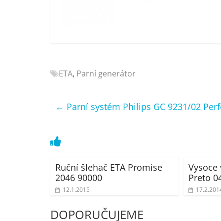
Nejlepší
elektronika
porovnání
Elektro
OK,
recenze,
ETA
,
Parní generátor
pračky,
televize,
notebooky,
←
Parní systém Philips GC 9231/02 Perf
mobilní
telefony,
kávovary,
bazény
Ruční šlehač ETA Promise
Vysoce 
2046 90000
Preto 0
12.1.2015
17.2.201
DOPORUČUJEME