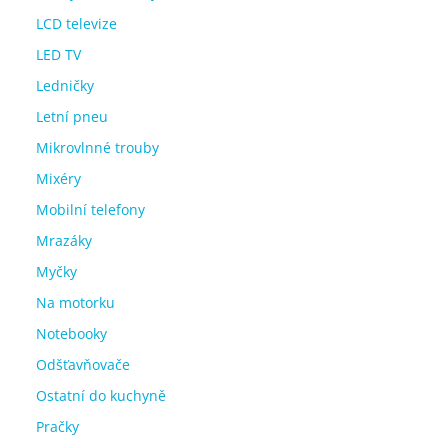
LCD televize
LED TV
Ledničky
Letní pneu
Mikrovlnné trouby
Mixéry
Mobilní telefony
Mrazáky
Myčky
Na motorku
Notebooky
Odšťavňovače
Ostatní do kuchyně
Pračky