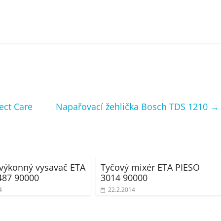
ect Care
Napařovací žehlička Bosch TDS 1210
→
výkonný vysavač ETA
Tyčový mixér ETA PIESO
487 90000
3014 90000
4
22.2.2014