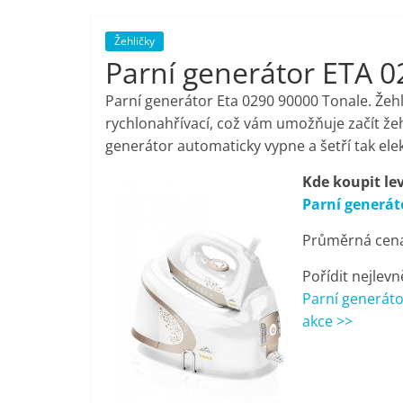
porovnání,
Žehličky
Parní generátor ETA 
pračky,
Parní generátor Eta 0290 90000 Tonale. Žehl
televize,
rychlonahřívací, což vám umožňuje začít žeh
generátor automaticky vypne a šetří tak elek
notebooky,
Kde koupit le
Parní generát
mobilní
Průměrná cena 
telefony,
Pořídit nejlevn
Parní generáto
kávovary,
akce >>
bazény