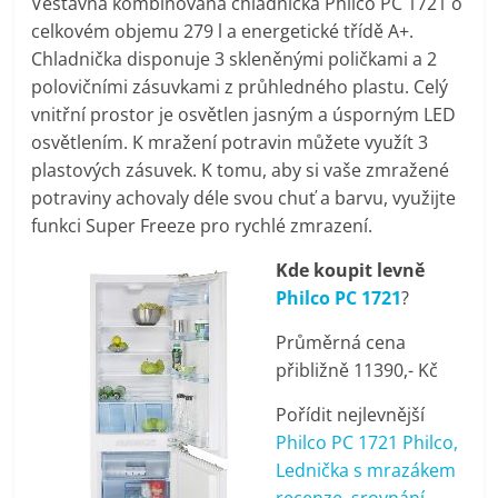
Vestavná kombinovaná chladnička Philco PC 1721 o
pračky,
celkovém objemu 279 l a energetické třídě A+.
Chladnička disponuje 3 skleněnými poličkami a 2
televize,
polovičními zásuvkami z průhledného plastu. Celý
vnitřní prostor je osvětlen jasným a úsporným LED
osvětlením. K mražení potravin můžete využít 3
notebooky,
plastových zásuvek. K tomu, aby si vaše zmražené
potraviny achovaly déle svou chuť a barvu, využijte
mobilní
funkci Super Freeze pro rychlé zmrazení.
telefony,
Kde koupit levně
Philco PC 1721
?
kávovary,
Průměrná cena
přibližně 11390,- Kč
bazény
Pořídit nejlevnější
Philco PC 1721 Philco,
Nejlepší
Lednička s mrazákem
elektronika
recenze, srovnání,