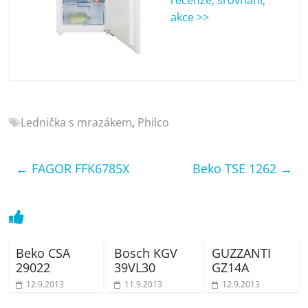
porovnání
akce >>
Elektro
OK,
recenze,
pračky,
televize,
notebooky,
Lednička s mrazákem
,
Philco
mobilní
telefony,
kávovary,
←
FAGOR FFK6785X
Beko TSE 1262
→
bazény
Beko CSA
Bosch KGV
GUZZANTI
29022
39VL30
GZ14A
12.9.2013
11.9.2013
12.9.2013