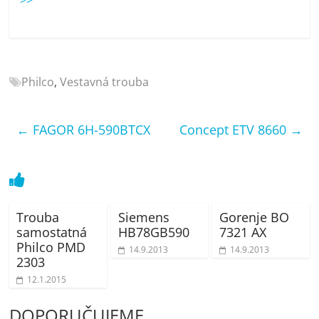
porovnání
Elektro
OK,
recenze,
pračky,
Philco
,
Vestavná trouba
televize,
notebooky,
mobilní
←
FAGOR 6H-590BTCX
Concept ETV 8660
→
telefony,
kávovary,
bazény
Trouba
Siemens
Gorenje BO
samostatná
HB78GB590
7321 AX
Philco PMD
14.9.2013
14.9.2013
2303
12.1.2015
DOPORUČUJEME