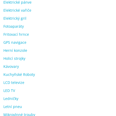
Elektrické pánve
Elektrické vařiče
Elektrický gril
Fotoaparáty
Fritovací hrnce
GPS navigace
Herní konzole
Holicí strojky
Kávovary
Kuchyňské Roboty
LCD televize
LED TV
Ledničky
Letní pneu
Mikrovlnné trouby