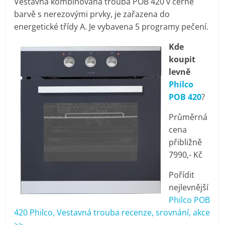
Vestavná kombinovaná trouba POB 420 v černé
pračky,
barvě s nerezovými prvky, je zařazena do
energetické třídy A. Je vybavena 5 programy pečení.
televize,
Kde
koupit
notebooky,
levně
Philco
mobilní
POB 420
?
Průměrná
telefony,
cena
přibližně
kávovary,
7990,- Kč
Pořídit
bazény
nejlevnější
Philco POB
Nejlepší
420 Philco, Vestavná trouba recenze, srovnání, akce
elektronika
>>