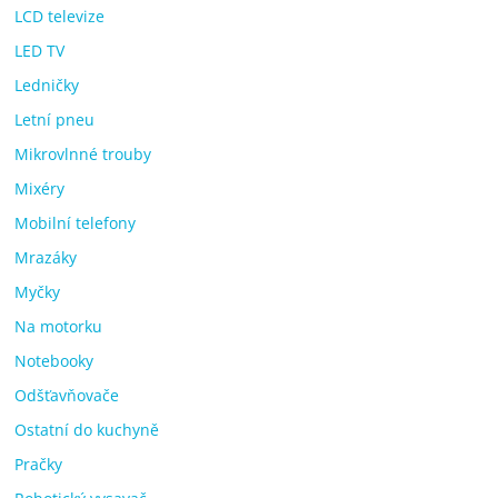
LCD televize
LED TV
Ledničky
Letní pneu
Mikrovlnné trouby
Mixéry
Mobilní telefony
Mrazáky
Myčky
Na motorku
Notebooky
Odšťavňovače
Ostatní do kuchyně
Pračky