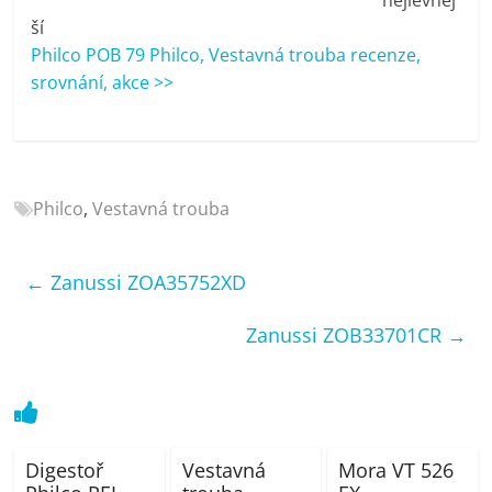
porovnání
ší
Elektro
Philco POB 79 Philco, Vestavná trouba recenze,
OK,
srovnání, akce >>
recenze,
pračky,
televize,
notebooky,
mobilní
Philco
,
Vestavná trouba
telefony,
kávovary,
bazény
←
Zanussi ZOA35752XD
Zanussi ZOB33701CR
→
Digestoř
Vestavná
Mora VT 526