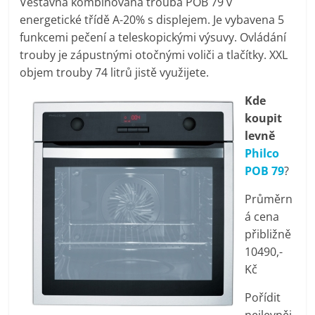
Vestavná kombinovaná trouba POB 79 v
pračky,
energetické třídě A-20% s displejem. Je vybavena 5
funkcemi pečení a teleskopickými výsuvy. Ovládání
televize,
trouby je zápustnými otočnými voliči a tlačítky. XXL
objem trouby 74 litrů jistě využijete.
notebooky,
Kde
koupit
mobilní
levně
Philco
telefony,
POB 79
?
Průměrn
kávovary,
á cena
přibližně
bazény
10490,-
Kč
Nejlepší
Pořídit
elektronika
nejlevněj