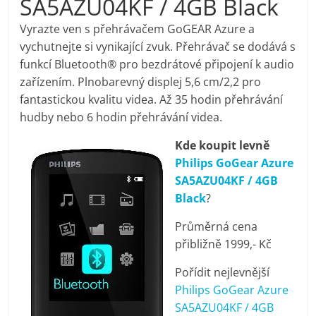
SA5AZU04KF / 4GB Black
pračky,
Vyrazte ven s přehrávačem GoGEAR Azure a
vychutnejte si vynikající zvuk. Přehrávač se dodává s
televize,
funkcí Bluetooth® pro bezdrátové připojení k audio
zařízením. Plnobarevný displej 5,6 cm/2,2 pro
notebooky,
fantastickou kvalitu videa. Až 35 hodin přehrávání
hudby nebo 6 hodin přehrávání videa.
mobilní
Kde koupit levně
Philips GoGear Azure
telefony,
SA5AZU04KF / 4GB
Black
?
kávovary,
Průměrná cena
přibližně 1999,- Kč
bazény
Pořídit nejlevnější
Philips GoGear Azure
Nejlepší
SA5AZU04KF / 4GB
elektronika