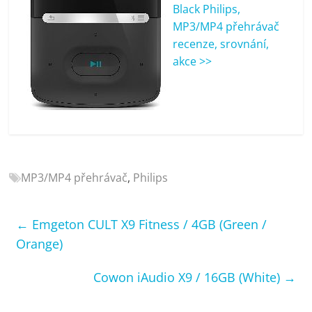
porovnání
Black Philips,
Elektro
MP3/MP4 přehrávač
OK,
recenze, srovnání,
recenze,
akce >>
pračky,
televize,
notebooky,
mobilní
telefony,
kávovary,
bazény
MP3/MP4 přehrávač
,
Philips
←
Emgeton CULT X9 Fitness / 4GB (Green /
Orange)
Cowon iAudio X9 / 16GB (White)
→