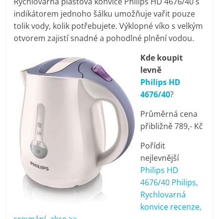
Rychlovarná plastová konvice Philips HD 4676/40 s
pračky,
indikátorem jednoho šálku umožňuje vařit pouze
tolik vody, kolik potřebujete. Výklopné víko s velkým
televize,
otvorem zajistí snadné a pohodlné plnění vodou.
Kde koupit
notebooky,
levně
Philips HD
mobilní
4676/40
?
Průměrná cena
telefony,
přibližně 789,- Kč
kávovary,
Pořídit
nejlevnější
Philips HD
bazény
4676/40 Philips,
Rychlovarná
Nejlepší
konvice recenze,
elektronika
srovnání, akce >>