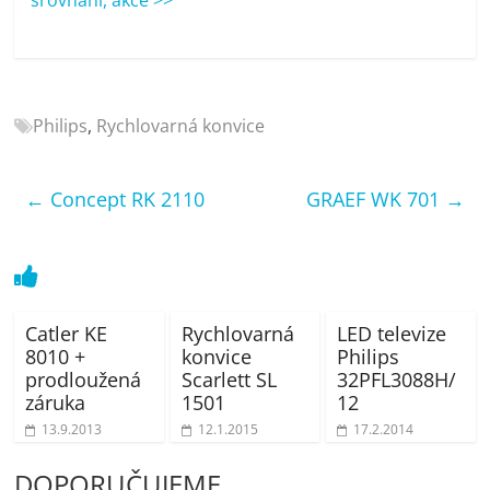
porovnání
Elektro
OK,
recenze,
pračky,
Philips
,
Rychlovarná konvice
televize,
notebooky,
mobilní
←
Concept RK 2110
GRAEF WK 701
→
telefony,
kávovary,
bazény
Catler KE
Rychlovarná
LED televize
8010 +
konvice
Philips
prodloužená
Scarlett SL
32PFL3088H/
záruka
1501
12
13.9.2013
12.1.2015
17.2.2014
DOPORUČUJEME