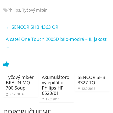
porovnání
Elektro
Philips
,
Tyčový mixér
OK,
recenze,
←
SENCOR SHB 4363 OR
pračky,
televize,
Alcatel One Touch 2005D bílo-modrá – II. jakost
notebooky,
mobilní
→
telefony,
kávovary,
bazény
Tyčový mixér
Akumulátoro
SENCOR SHB
BRAUN MQ
vý epilátor
3327 TQ
700 Soup
Philips HP
12.9.2013
6520/01
22.2.2014
17.2.2014
DOPORUČUJEME