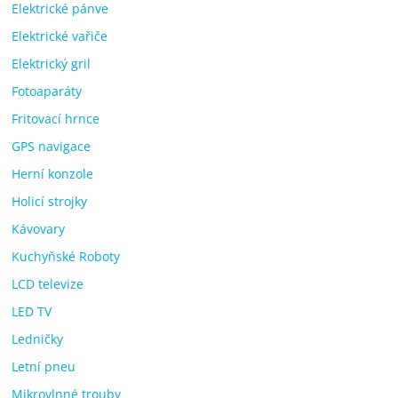
Elektrické pánve
Elektrické vařiče
Elektrický gril
Fotoaparáty
Fritovací hrnce
GPS navigace
Herní konzole
Holicí strojky
Kávovary
Kuchyňské Roboty
LCD televize
LED TV
Ledničky
Letní pneu
Mikrovlnné trouby