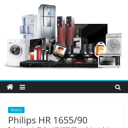
Přeskočit
na
obsah
Elektro
OK
–
nejlepší
elektronika
Mixéry
Philips HR 1655/90
porovnání,