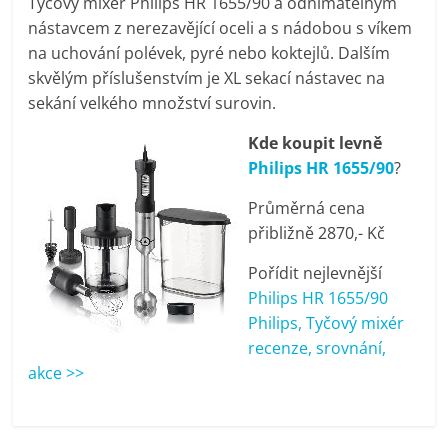
Tyčový mixér Philips HR 1655/90 a odnímatelným
pračky,
nástavcem z nerezavějící oceli a s nádobou s víkem
na uchování polévek, pyré nebo koktejlů. Dalším
televize,
skvělým příslušenstvím je XL sekací nástavec na
sekání velkého množství surovin.
notebooky,
Kde koupit levně
Philips HR 1655/90
?
mobilní
Průměrná cena
přibližně 2870,- Kč
telefony,
Pořídit nejlevnější
kávovary,
Philips HR 1655/90
Philips, Tyčový mixér
recenze, srovnání,
bazény
akce >>
Nejlepší
elektronika