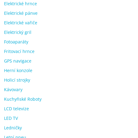
Elektrické hrnce
Elektrické pánve
Elektrické vařiče
Elektrický gril
Fotoaparáty
Fritovací hrnce
GPS navigace
Herní konzole
Holicí strojky
Kávovary
Kuchyňské Roboty
LCD televize
LED TV
Ledničky
Letní pneu