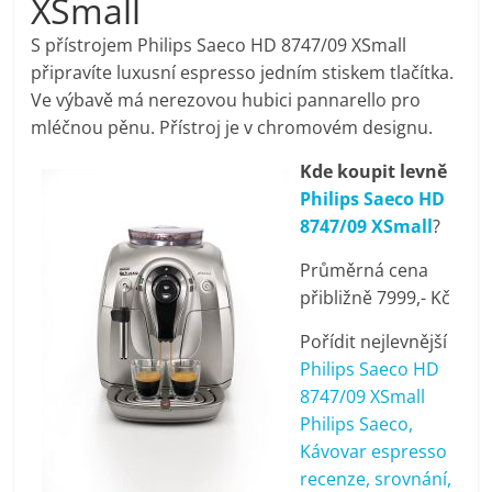
XSmall
pračky,
S přístrojem Philips Saeco HD 8747/09 XSmall
připravíte luxusní espresso jedním stiskem tlačítka.
televize,
Ve výbavě má nerezovou hubici pannarello pro
mléčnou pěnu. Přístroj je v chromovém designu.
notebooky,
Kde koupit levně
Philips Saeco HD
mobilní
8747/09 XSmall
?
telefony,
Průměrná cena
přibližně 7999,- Kč
kávovary,
Pořídit nejlevnější
Philips Saeco HD
bazény
8747/09 XSmall
Philips Saeco,
Kávovar espresso
Nejlepší
recenze, srovnání,
elektronika