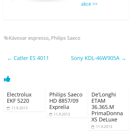
porovnání
akce >>
Elektro
OK,
recenze,
pračky,
Kávovar espresso
,
Philips Saeco
televize,
notebooky,
mobilní
←
Catler ES 4011
Sony KDL-46W905A
→
telefony,
kávovary,
bazény
Electrolux
Philips Saeco
De’Longhi
EKF 5220
HD 8857/09
ETAM
Exprelia
36.365.M
11.9.2013
PrimaDonna
11.9.2013
XS DeLuxe
11.9.2013