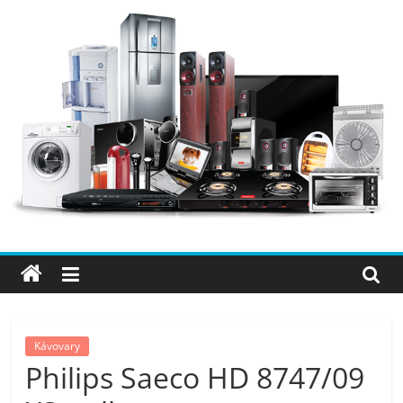
Přeskočit
na
obsah
Elektro
OK
–
nejlepší
elektronika
Kávovary
Philips Saeco HD 8747/09
porovnání,