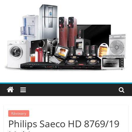
Přeskočit
na
obsah
Elektro
OK
–
nejlepší
elektronika
Kávovary
Philips Saeco HD 8769/19
porovnání,