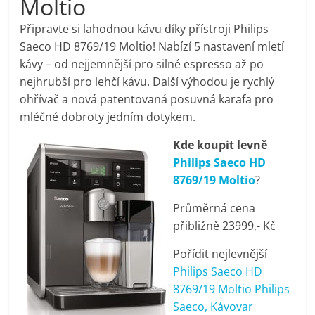
Moltio
pračky,
Připravte si lahodnou kávu díky přístroji Philips
Saeco HD 8769/19 Moltio! Nabízí 5 nastavení mletí
televize,
kávy – od nejjemnější pro silné espresso až po
nejhrubší pro lehčí kávu. Další výhodou je rychlý
notebooky,
ohřívač a nová patentovaná posuvná karafa pro
mléčné dobroty jedním dotykem.
mobilní
Kde koupit levně
Philips Saeco HD
telefony,
8769/19 Moltio
?
Průměrná cena
kávovary,
přibližně 23999,- Kč
bazény
Pořídit nejlevnější
Philips Saeco HD
8769/19 Moltio Philips
Nejlepší
Saeco, Kávovar
elektronika