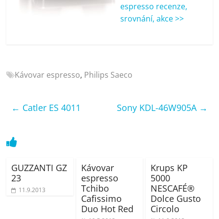
porovnání
espresso recenze,
Elektro
srovnání, akce >>
OK,
recenze,
pračky,
televize,
Kávovar espresso
,
Philips Saeco
notebooky,
mobilní
telefony,
←
Catler ES 4011
Sony KDL-46W905A
→
kávovary,
bazény
GUZZANTI GZ
Kávovar
Krups KP
23
espresso
5000
Tchibo
NESCAFÉ®
11.9.2013
Cafissimo
Dolce Gusto
Duo Hot Red
Circolo