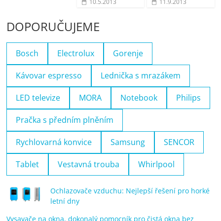
10.5.2013
11.9.2013
DOPORUČUJEME
Bosch
Electrolux
Gorenje
Kávovar espresso
Lednička s mrazákem
LED televize
MORA
Notebook
Philips
Pračka s předním plněním
Rychlovarná konvice
Samsung
SENCOR
Tablet
Vestavná trouba
Whirlpool
Ochlazovače vzduchu: Nejlepší řešení pro horké
letní dny
Vysavače na okna, dokonalý pomocník pro čistá okna bez