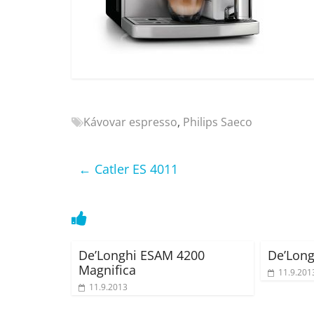
Nejlepší
elektronika
porovnání
Elektro
OK,
recenze,
pračky,
Kávovar espresso
,
Philips Saeco
televize,
notebooky,
mobilní
←
Catler ES 4011
telefony,
kávovary,
bazény
De’Longhi ESAM 4200
De’Long
Magnifica
11.9.201
11.9.2013