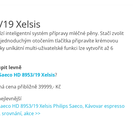
/19 Xelsis
zí inteligentní systém přípravy mléčné pěny. Stačí zvolit
 jednoduchým otočením tlačítka připravíte krémovou
y uníkátní multi-uživatelské funkci lze vytvořit až 6
pit levně
 Saeco HD 8953/19 Xelsis
?
á cena přibližně 39999,- Kč
nejlevnější
Saeco HD 8953/19 Xelsis Philips Saeco, Kávovar espresso
 srovnání, akce >>