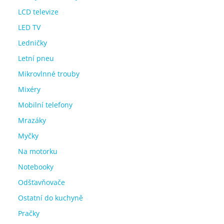
LCD televize
LED TV
Ledničky
Letní pneu
Mikrovlnné trouby
Mixéry
Mobilní telefony
Mrazáky
Myčky
Na motorku
Notebooky
Odšťavňovače
Ostatní do kuchyně
Pračky