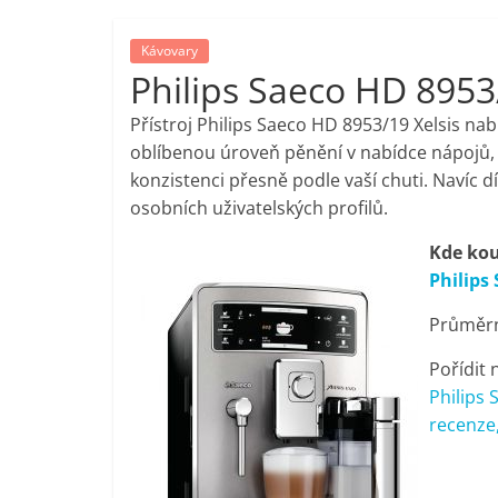
porovnání,
Kávovary
Philips Saeco HD 8953
pračky,
Přístroj Philips Saeco HD 8953/19 Xelsis nabí
televize,
oblíbenou úroveň pěnění v nabídce nápojů,
konzistenci přesně podle vaší chuti. Navíc dík
osobních uživatelských profilů.
notebooky,
Kde kou
mobilní
Philips
Průměrn
telefony,
Pořídit 
kávovary,
Philips 
recenze,
bazény