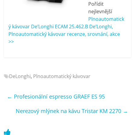
porovnání
Pořídit
Elektro
nejlevnější
OK,
Plnoautomatick
recenze,
ý kávovar De’Longhi ECAM 25.462.B De’Longhi,
pračky,
Plnoautomatický kávovar recenze, srovnání, akce
televize,
>>
notebooky,
mobilní
telefony,
kávovary,
bazény
DeLonghi
,
Plnoautomatický kávovar
←
Profesionální espresso GRAEF ES 95
Nerezový mlýnek na kávu Tristar KM 2270
→