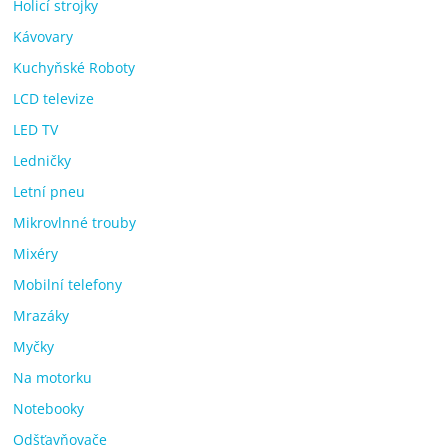
Holicí strojky
Kávovary
Kuchyňské Roboty
LCD televize
LED TV
Ledničky
Letní pneu
Mikrovlnné trouby
Mixéry
Mobilní telefony
Mrazáky
Myčky
Na motorku
Notebooky
Odšťavňovače