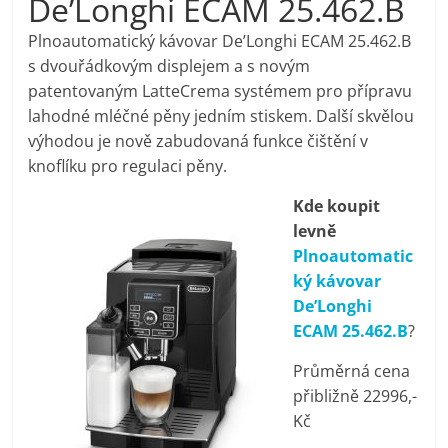
De’Longhi ECAM 25.462.B
pračky,
Plnoautomatický kávovar De’Longhi ECAM 25.462.B
s dvouřádkovým displejem a s novým
televize,
patentovaným LatteCrema systémem pro přípravu
lahodné mléčné pěny jedním stiskem. Další skvělou
notebooky,
výhodou je nově zabudovaná funkce čištění v
knoflíku pro regulaci pěny.
mobilní
Kde koupit
levně
telefony,
Plnoautomatic
ký kávovar
kávovary,
De’Longhi
ECAM 25.462.B
?
bazény
Průměrná cena
přibližně 22996,-
Nejlepší
Kč
elektronika