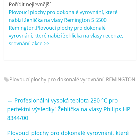
porovnání
Pořídit nejlevnější
Elektro
Plovoucí plochy pro dokonalé vyrovnání, které
OK,
nabízí žehlička na vlasy Remington S 5500
recenze,
Remington,Plovoucí plochy pro dokonalé
pračky,
vyrovnání, které nabízí žehlička na vlasy recenze,
televize,
srovnání, akce >>
notebooky,
mobilní
telefony,
kávovary,
bazény
Plovoucí plochy pro dokonalé vyrovnání
,
REMINGTON
←
Profesionální vysoká teplota 230 °C pro
perfektní výsledky! Žehlička na vlasy Philips HP
8344/00
Plovoucí plochy pro dokonalé vyrovnání, které