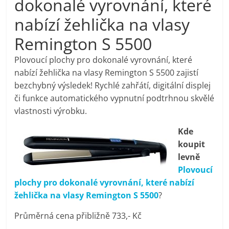
dokonalé vyrovnání, které
pračky,
nabízí žehlička na vlasy
Remington S 5500
televize,
Plovoucí plochy pro dokonalé vyrovnání, které
notebooky,
nabízí žehlička na vlasy Remington S 5500 zajistí
bezchybný výsledek! Rychlé zahřátí, digitální displej
mobilní
či funkce automatického vypnutní podtrhnou skvělé
vlastnosti výrobku.
telefony,
Kde
koupit
kávovary,
levně
Plovoucí
bazény
plochy pro dokonalé vyrovnání, které nabízí
žehlička na vlasy Remington S 5500
?
Nejlepší
Průměrná cena přibližně 733,- Kč
elektronika