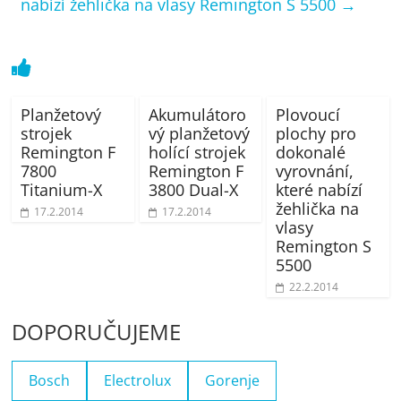
nabízí žehlička na vlasy Remington S 5500
→
Planžetový
Akumulátoro
Plovoucí
strojek
vý planžetový
plochy pro
Remington F
holící strojek
dokonalé
7800
Remington F
vyrovnání,
Titanium-X
3800 Dual-X
které nabízí
žehlička na
17.2.2014
17.2.2014
vlasy
Remington S
5500
22.2.2014
DOPORUČUJEME
Bosch
Electrolux
Gorenje