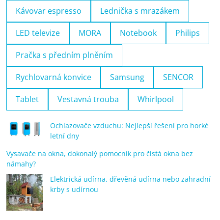
Kávovar espresso
Lednička s mrazákem
LED televize
MORA
Notebook
Philips
Pračka s předním plněním
Rychlovarná konvice
Samsung
SENCOR
Tablet
Vestavná trouba
Whirlpool
Ochlazovače vzduchu: Nejlepší řešení pro horké
letní dny
Vysavače na okna, dokonalý pomocník pro čistá okna bez
námahy?
Elektrická udírna, dřevěná udírna nebo zahradní
krby s udírnou