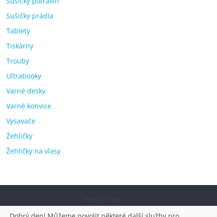
Sušičky potravin
Sušičky prádla
Tablety
Tiskárny
Trouby
Ultrabooky
Varné desky
Varné konvice
Vysavače
Žehličky
Žehličky na vlasy
end of hide -->
Copyright © 2026
Elektro OK – nejlepší elektronika porovnání,
„Dobrý den! Můžeme povolit některé další služby pro