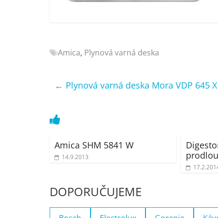
Nejlepší
elektronika
porovnání
Elektro
Amica
,
Plynová varná deska
OK,
recenze,
pračky,
←
Plynová varná deska Mora VDP 645 X
televize,
notebooky,
mobilní
telefony,
kávovary,
Amica SHM 5841 W
Digesto
bazény
prodlou
14.9.2013
17.2.201
DOPORUČUJEME