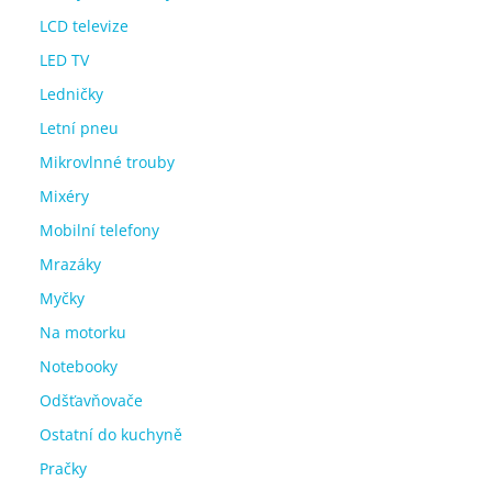
LCD televize
LED TV
Ledničky
Letní pneu
Mikrovlnné trouby
Mixéry
Mobilní telefony
Mrazáky
Myčky
Na motorku
Notebooky
Odšťavňovače
Ostatní do kuchyně
Pračky