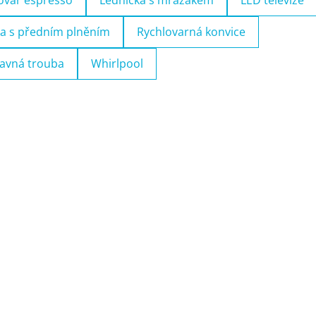
ovar espresso
Lednička s mrazákem
LED televize
a s předním plněním
Rychlovarná konvice
avná trouba
Whirlpool