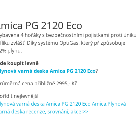
Amica PG 2120 Eco
ybavena 4 hořáky s bezpečnostními pojistkami proti úniku
flíku zvlášť. Díky systému OptiGas, který přizpůsobuje
12% plynu.
de koupit levně
lynová varná deska Amica PG 2120 Eco
?
růměrná cena přibližně 2995,- Kč
ořídit nejlevnější
lynová varná deska Amica PG 2120 Eco Amica,Plynová
arná deska recenze, srovnání, akce >>