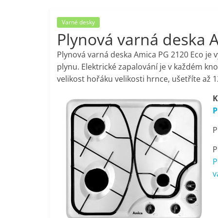
porovnání,
Varné desky
Plynová varná deska 
pračky,
Plynová varná deska Amica PG 2120 Eco je v
televize,
plynu. Elektrické zapalování je v každém kno
velikost hořáku velikosti hrnce, ušetříte až 
notebooky,
K
P
mobilní
P
telefony,
P
P
kávovary,
v
bazény