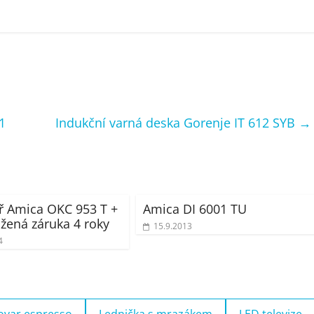
1
Indukční varná deska Gorenje IT 612 SYB
→
ř Amica OKC 953 T +
Amica DI 6001 TU
žená záruka 4 roky
15.9.2013
4