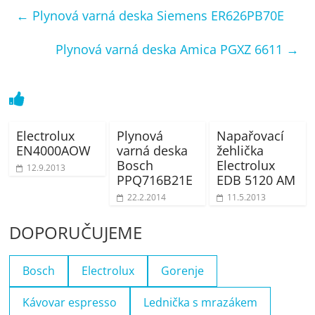
←
Plynová varná deska Siemens ER626PB70E
Plynová varná deska Amica PGXZ 6611
→
Electrolux
Plynová
Napařovací
EN4000AOW
varná deska
žehlička
Bosch
Electrolux
12.9.2013
PPQ716B21E
EDB 5120 AM
22.2.2014
11.5.2013
DOPORUČUJEME
Bosch
Electrolux
Gorenje
Kávovar espresso
Lednička s mrazákem