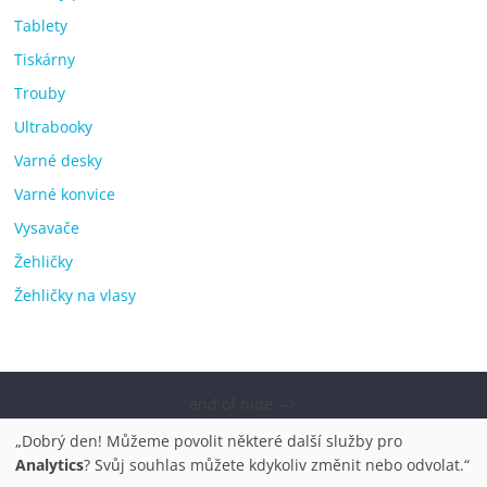
Tablety
Tiskárny
Trouby
Ultrabooky
Varné desky
Varné konvice
Vysavače
Žehličky
Žehličky na vlasy
end of hide -->
Copyright © 2026
Elektro OK – nejlepší elektronika porovnání,
„Dobrý den! Můžeme povolit některé další služby pro
pračky, televize, notebooky, mobilní telefony, kávovary,
Analytics
? Svůj souhlas můžete kdykoliv změnit nebo odvolat.“
bazény
. Všechna práva vyhrazena.