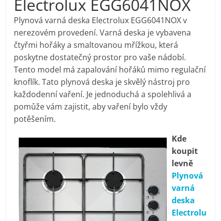
Electrolux EGG6041NOX
pračky,
Plynová varná deska Electrolux EGG6041NOX v
nerezovém provedení. Varná deska je vybavena
televize,
čtyřmi hořáky a smaltovanou mřížkou, která
poskytne dostatečný prostor pro vaše nádobí.
notebooky,
Tento model má zapalování hořáků mimo regulační
knoflík. Tato plynová deska je skvělý nástroj pro
mobilní
každodenní vaření. Je jednoduchá a spolehlivá a
pomůže vám zajistit, aby vaření bylo vždy
potěšením.
telefony,
Kde
kávovary,
koupit
levně
bazény
Plynová
varná
deska
Nejlepší
Electrolu
elektronika