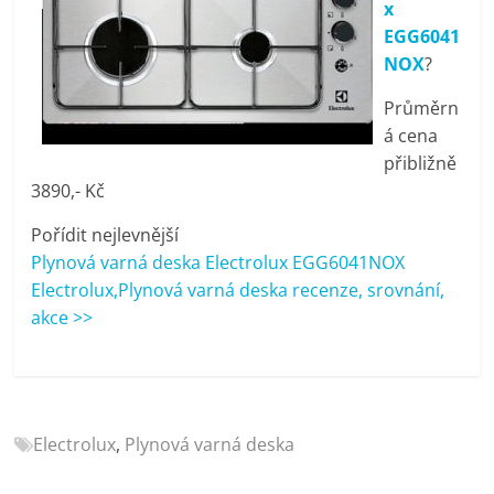
x
porovnání
EGG6041
Elektro
NOX
?
OK,
recenze,
Průměrn
pračky,
á cena
televize,
přibližně
notebooky,
3890,- Kč
mobilní
telefony,
Pořídit nejlevnější
kávovary,
Plynová varná deska Electrolux EGG6041NOX
bazény
Electrolux,Plynová varná deska recenze, srovnání,
akce >>
Electrolux
,
Plynová varná deska