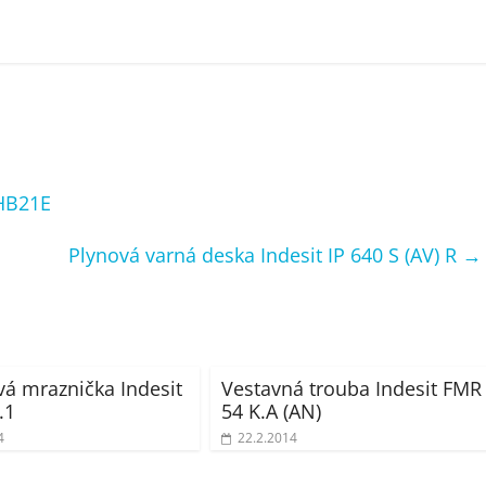
HB21E
Plynová varná deska Indesit IP 640 S (AV) R
→
vá mraznička Indesit
Vestavná trouba Indesit FMR
.1
54 K.A (AN)
4
22.2.2014