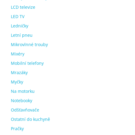
LCD televize
LED TV
Ledničky
Letní pneu
Mikrovlnné trouby
Mixéry
Mobilní telefony
Mrazáky
Myčky
Na motorku
Notebooky
Odšťavňovače
Ostatní do kuchyně
Pračky