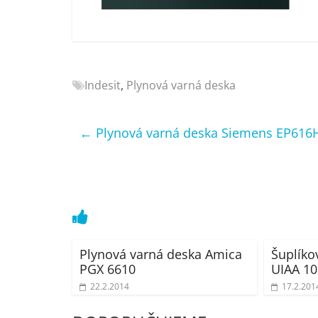
Nejlepší
elektronika
porovnání
Elektro
OK,
Indesit
,
Plynová varná deska
recenze,
pračky,
←
Plynová varná deska Siemens EP616
televize,
notebooky,
mobilní
telefony,
kávovary,
bazény
Plynová varná deska Amica
Šuplíko
PGX 6610
UIAA 10
22.2.2014
17.2.201