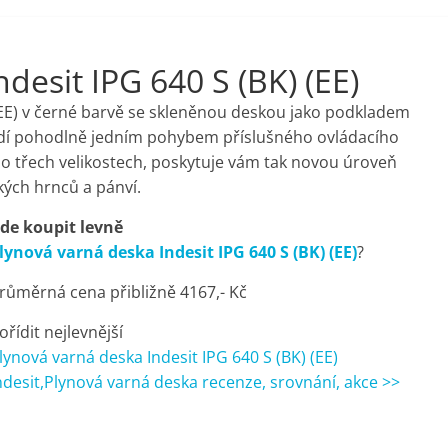
desit IPG 640 S (BK) (EE)
 (EE) v černé barvě se skleněnou deskou jako podkladem
ádí pohodlně jedním pohybem příslušného ovládacího
y o třech velikostech, poskytuje vám tak novou úroveň
lkých hrnců a pánví.
de koupit levně
lynová varná deska Indesit IPG 640 S (BK) (EE)
?
růměrná cena přibližně 4167,- Kč
ořídit nejlevnější
lynová varná deska Indesit IPG 640 S (BK) (EE)
ndesit,Plynová varná deska recenze, srovnání, akce >>