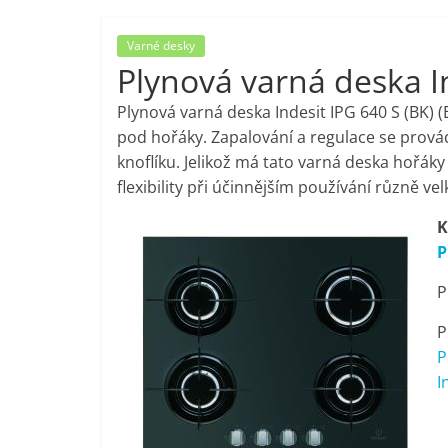
porovnání,
Varné desky
Plynová varná deska In
pračky,
Plynová varná deska Indesit IPG 640 S (BK)
televize,
pod hořáky. Zapalování a regulace se prov
knoflíku. Jelikož má tato varná deska hořák
flexibility při účinnějším používání různě ve
notebooky,
K
mobilní
P
P
telefony,
P
kávovary,
P
I
bazény