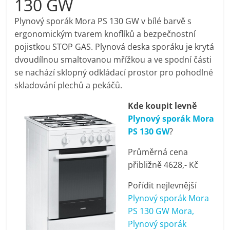
130 GW
pračky,
Plynový sporák Mora PS 130 GW v bílé barvě s
ergonomickým tvarem knoflíků a bezpečnostní
televize,
pojistkou STOP GAS. Plynová deska sporáku je krytá
dvoudílnou smaltovanou mřížkou a ve spodní části
notebooky,
se nachází sklopný odkládací prostor pro pohodlné
skladování plechů a pekáčů.
mobilní
Kde koupit levně
Plynový sporák Mora
telefony,
PS 130 GW
?
Průměrná cena
kávovary,
přibližně 4628,- Kč
bazény
Pořídit nejlevnější
Plynový sporák Mora
PS 130 GW Mora,
Nejlepší
Plynový sporák
elektronika