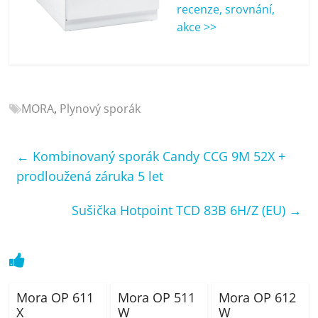
porovnání
recenze, srovnání,
Elektro
akce >>
OK,
recenze,
pračky,
televize,
MORA
,
Plynový sporák
notebooky,
mobilní
telefony,
←
Kombinovaný sporák Candy CCG 9M 52X +
kávovary,
prodloužená záruka 5 let
bazény
Sušička Hotpoint TCD 83B 6H/Z (EU)
→
Mora OP 611
Mora OP 511
Mora OP 612
X
W
W