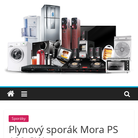
Přeskočit
na
obsah
Elektro
OK
–
nejlepší
elektronika
Sporáky
Plynový sporák Mora PS
porovnání,