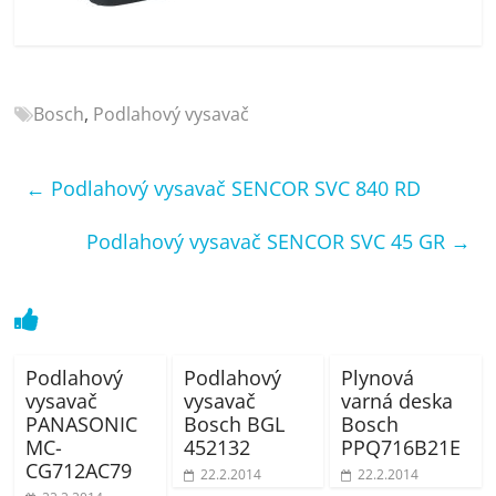
porovnání
Elektro
OK,
recenze,
Bosch
,
Podlahový vysavač
pračky,
televize,
notebooky,
←
Podlahový vysavač SENCOR SVC 840 RD
mobilní
telefony,
Podlahový vysavač SENCOR SVC 45 GR
→
kávovary,
bazény
Podlahový
Podlahový
Plynová
vysavač
vysavač
varná deska
PANASONIC
Bosch BGL
Bosch
MC-
452132
PPQ716B21E
CG712AC79
22.2.2014
22.2.2014