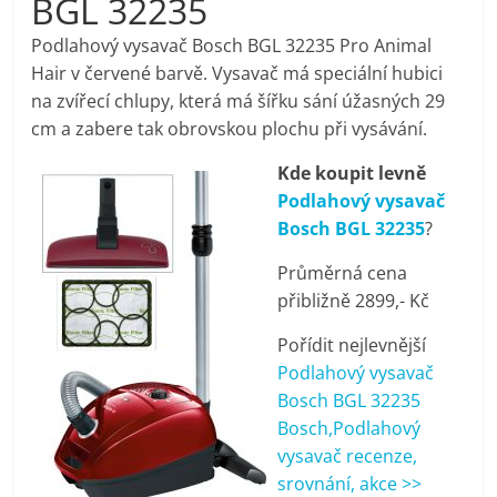
BGL 32235
pračky,
Podlahový vysavač Bosch BGL 32235 Pro Animal
Hair v červené barvě. Vysavač má speciální hubici
televize,
na zvířecí chlupy, která má šířku sání úžasných 29
cm a zabere tak obrovskou plochu při vysávání.
notebooky,
Kde koupit levně
Podlahový vysavač
mobilní
Bosch BGL 32235
?
telefony,
Průměrná cena
přibližně 2899,- Kč
kávovary,
Pořídit nejlevnější
Podlahový vysavač
bazény
Bosch BGL 32235
Bosch,Podlahový
vysavač recenze,
Nejlepší
srovnání, akce >>
elektronika