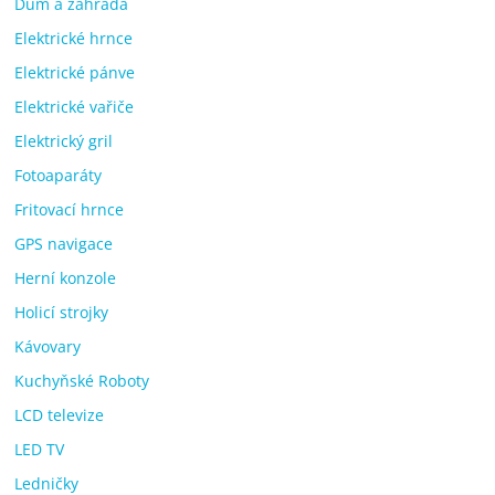
Dům a zahrada
Elektrické hrnce
Elektrické pánve
Elektrické vařiče
Elektrický gril
Fotoaparáty
Fritovací hrnce
GPS navigace
Herní konzole
Holicí strojky
Kávovary
Kuchyňské Roboty
LCD televize
LED TV
Ledničky