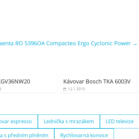
wenta RO 5396OA Compacteo Ergo Cyclonic Power
→
KGV36NW20
Kávovar Bosch TKA 6003V
3
12.1.2015
ovar espresso
Lednička s mrazákem
LED televize
a s předním plněním
Rychlovarná konvice