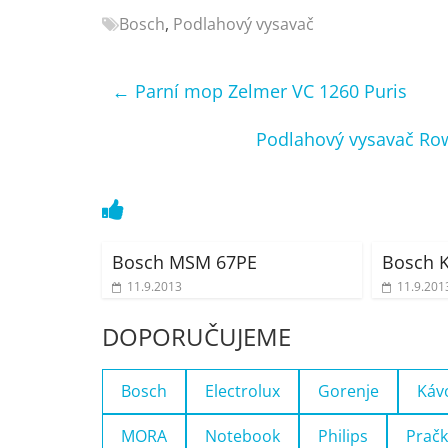
Nejlepší
Bosch
,
Podlahový vysavač
elektronika
porovnání
←
Parní mop Zelmer VC 1260 Puris
Elektro
OK,
Podlahový vysavač Ro
recenze,
pračky,
televize,
notebooky,
mobilní
Bosch MSM 67PE
Bosch 
telefony,
kávovary,
11.9.2013
11.9.201
bazény
DOPORUČUJEME
Bosch
Electrolux
Gorenje
Káv
MORA
Notebook
Philips
Pračk