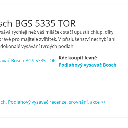
osch BGS 5335 TOR
vá rychleji než váš miláček stačí upustit chlup, díky
rávě pro majitele zvířátek. V příslušenství nechybí ani
 dokonalé vysávání tvrdých podlah.
Kde koupit levně
Podlahový vysavač Bosch
h, Podlahový vysavač recenze, srovnání, akce >>