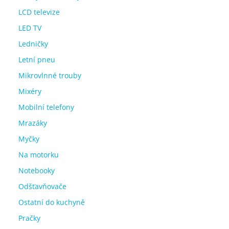
LCD televize
LED TV
Ledničky
Letní pneu
Mikrovlnné trouby
Mixéry
Mobilní telefony
Mrazáky
Myčky
Na motorku
Notebooky
Odšťavňovače
Ostatní do kuchyně
Pračky