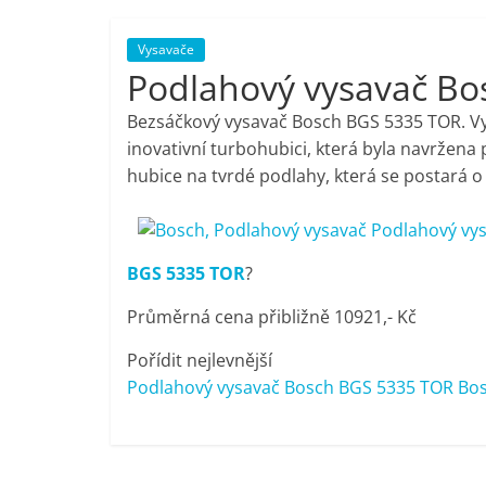
porovnání,
Vysavače
Podlahový vysavač B
pračky,
Bezsáčkový vysavač Bosch BGS 5335 TOR. Vysá
televize,
inovativní turbohubici, která byla navržena p
hubice na tvrdé podlahy, která se postará o
notebooky,
mobilní
BGS 5335 TOR
?
Průměrná cena přibližně 10921,- Kč
telefony,
Pořídit nejlevnější
kávovary,
Podlahový vysavač Bosch BGS 5335 TOR Bosc
bazény