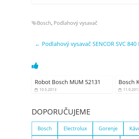
Nejlepší
elektronika
porovnání
Bosch
,
Podlahový vysavač
Elektro
OK,
←
Podlahový vysavač SENCOR SVC 840
recenze,
pračky,
televize,
notebooky,
mobilní
telefony,
Robot Bosch MUM 52131
Bosch 
kávovary,
10.5.2013
11.9.201
bazény
DOPORUČUJEME
Bosch
Electrolux
Gorenje
Káv