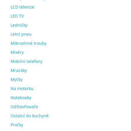
LCD televize
LED TV
Ledničky
Letní pneu
Mikrovlnné trouby
Mixéry
Mobilní telefony
Mrazáky
Myčky
Na motorku
Notebooky
Odšťavňovače
Ostatní do kuchyně
Pračky