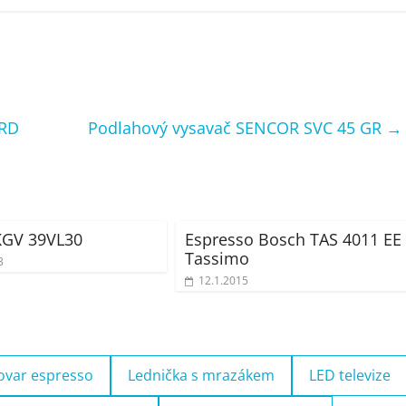
 RD
Podlahový vysavač SENCOR SVC 45 GR
→
KGV 39VL30
Espresso Bosch TAS 4011 EE
Tassimo
3
12.1.2015
ovar espresso
Lednička s mrazákem
LED televize