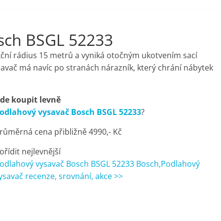
sch BSGL 52233
ní rádius 15 metrů a vyniká otočným ukotvením sací
savač má navíc po stranách nárazník, který chrání nábytek
de koupit levně
odlahový vysavač Bosch BSGL 52233
?
růměrná cena přibližně 4990,- Kč
ořídit nejlevnější
odlahový vysavač Bosch BSGL 52233 Bosch,Podlahový
ysavač recenze, srovnání, akce >>