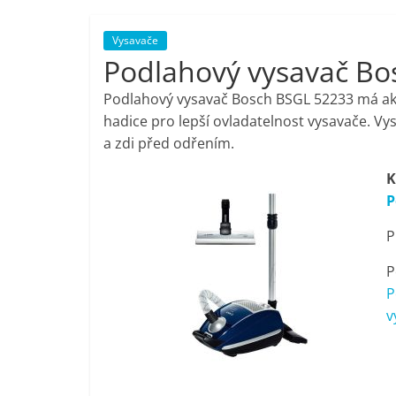
porovnání,
Vysavače
Podlahový vysavač Bo
pračky,
Podlahový vysavač Bosch BSGL 52233 má akč
televize,
hadice pro lepší ovladatelnost vysavače. Vy
a zdi před odřením.
notebooky,
K
P
mobilní
P
telefony,
P
P
kávovary,
v
bazény