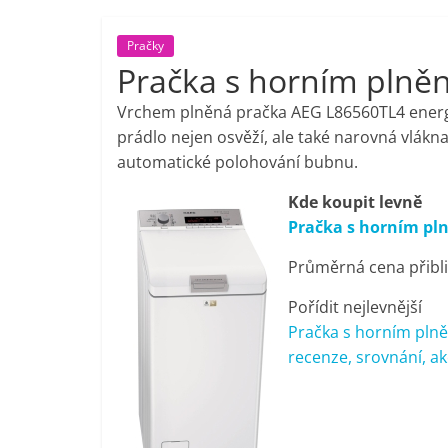
porovnání,
Pračky
Pračka s horním plně
pračky,
Vrchem plněná pračka AEG L86560TL4 energe
televize,
prádlo nejen osvěží, ale také narovná vlákn
automatické polohování bubnu.
notebooky,
Kde koupit levně
Pračka s horním pl
mobilní
Průměrná cena přibli
telefony,
Pořídit nejlevnější
Pračka s horním pln
kávovary,
recenze, srovnání, ak
bazény