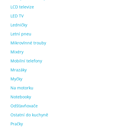
LCD televize
LED TV
Ledničky
Letní pneu
Mikrovlnné trouby
Mixéry
Mobilní telefony
Mrazáky
Myčky
Na motorku
Notebooky
Odšťavňovače
Ostatní do kuchyně
Pračky