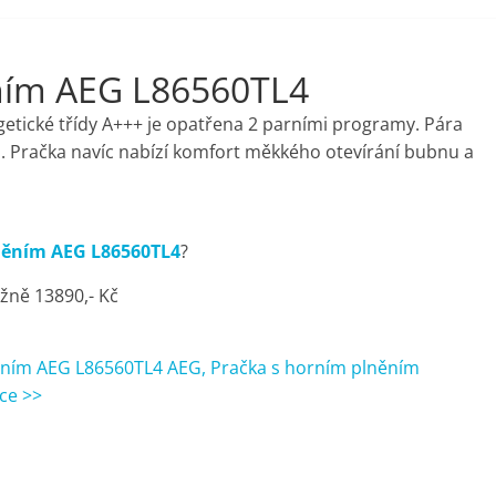
ním AEG L86560TL4
tické třídy A+++ je opatřena 2 parními programy. Pára
a. Pračka navíc nabízí komfort měkkého otevírání bubnu a
něním AEG L86560TL4
?
žně 13890,- Kč
ěním AEG L86560TL4 AEG, Pračka s horním plněním
ce >>