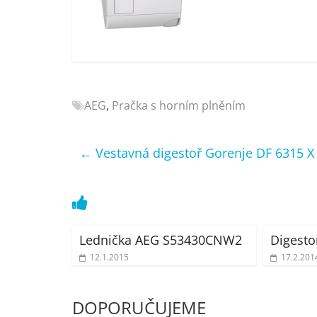
Nejlepší
elektronika
porovnání
Elektro
OK,
recenze,
AEG
,
Pračka s horním plněním
pračky,
televize,
notebooky,
←
Vestavná digestoř Gorenje DF 6315 X
mobilní
telefony,
kávovary,
bazény
Lednička AEG S53430CNW2
Digest
12.1.2015
17.2.201
DOPORUČUJEME