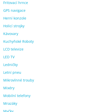
Fritovací hrnce
GPS navigace
Herní konzole
Holicí strojky
Kávovary
Kuchyňské Roboty
LCD televize
LED TV
Ledničky
Letní pneu
Mikrovlnné trouby
Mixéry
Mobilní telefony
Mrazáky
Myčky