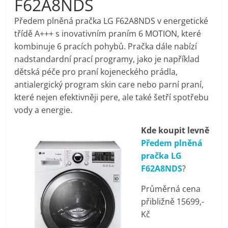
F62A8NDS
pračky,
Předem plněná pračka LG F62A8NDS v energetické
třídě A+++ s inovativním praním 6 MOTION, které
televize,
kombinuje 6 pracích pohybů. Pračka dále nabízí
nadstandardní prací programy, jako je například
notebooky,
dětská péče pro praní kojeneckého prádla,
antialergický program skin care nebo parní praní,
mobilní
které nejen efektivněji pere, ale také šetří spotřebu
vody a energie.
telefony,
Kde koupit levně
Předem plněná
kávovary,
pračka LG
F62A8NDS
?
bazény
Průměrná cena
přibližně 15699,-
Nejlepší
Kč
elektronika