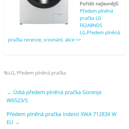
porovnání
Pořídit nejlevnější
Elektro
Předem plněná
OK,
pračka LG
recenze,
F62A8NDS
pračky,
LG,Předem plněná
televize,
pračka recenze, srovnání, akce >>
notebooky,
mobilní
telefony,
kávovary,
bazény
LG
,
Předem plněná pračka
←
Úzká předem plněná pračka Gorenje
W6523/S
Předem plněná pračka Indesit XWA 71283X W
EU
→