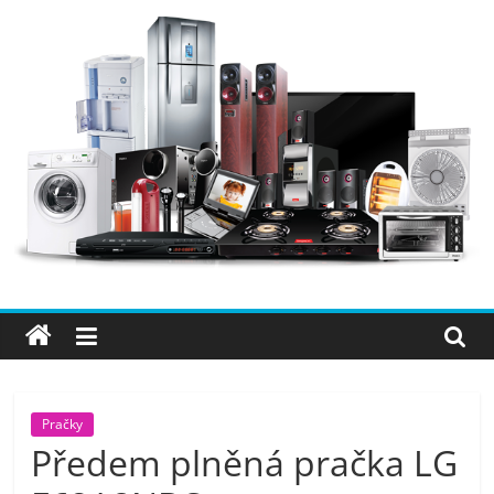
Přeskočit
na
obsah
Elektro
OK
–
nejlepší
elektronika
Pračky
Předem plněná pračka LG
porovnání,