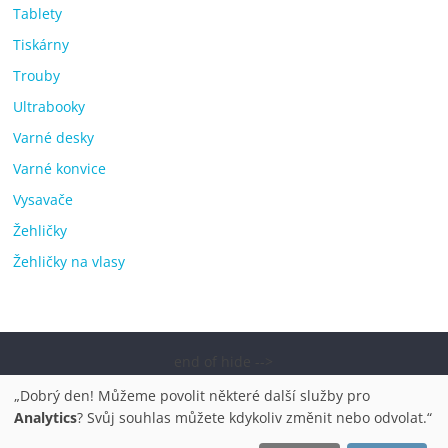
Tablety
Tiskárny
Trouby
Ultrabooky
Varné desky
Varné konvice
Vysavače
Žehličky
Žehličky na vlasy
end of hide -->
Copyright © 2026
Elektro OK – nejlepší elektronika porovnání,
„Dobrý den! Můžeme povolit některé další služby pro
pračky, televize, notebooky, mobilní telefony, kávovary,
Analytics
? Svůj souhlas můžete kdykoliv změnit nebo odvolat.“
bazény
. Všechna práva vyhrazena.