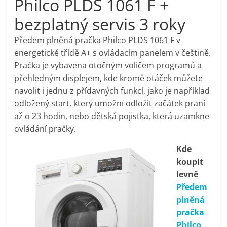
Philco PLDS 1061 F +
pračky,
bezplatný servis 3 roky
televize,
Předem plněná pračka Philco PLDS 1061 F v
energetické třídě A+ s ovládacím panelem v češtině.
Pračka je vybavena otočným voličem programů a
notebooky,
přehledným displejem, kde kromě otáček můžete
navolit i jednu z přídavných funkcí, jako je například
mobilní
odložený start, který umožní odložit začátek praní
až o 23 hodin, nebo dětská pojistka, která uzamkne
telefony,
ovládání pračky.
Kde
kávovary,
koupit
levně
bazény
Předem
plněná
Nejlepší
pračka
elektronika
Philco