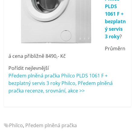
porovnání
PLDS
Elektro
1061 F +
OK,
bezplatn
recenze,
ý servis
pračky,
3 roky
?
televize,
notebooky,
Průměrn
mobilní
á cena přibližně 8490,- Kč
telefony,
Pořídit nejlevnější
kávovary,
Předem plněná pračka Philco PLDS 1061 F +
bazény
bezplatný servis 3 roky Philco, Předem plněná
pračka recenze, srovnání, akce >>
Philco
,
Předem plněná pračka