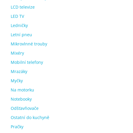
LCD televize
LED TV
Ledničky
Letní pneu
Mikrovlnné trouby
Mixéry
Mobilní telefony
Mrazáky
Myčky
Na motorku
Notebooky
Odšťavňovače
Ostatní do kuchyně
Pračky