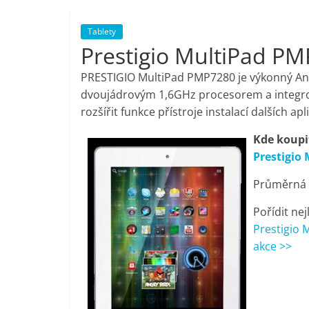
porovnání,
Tablety
Prestigio MultiPad PM
pračky,
PRESTIGIO MultiPad PMP7280 je výkonný Andro
televize,
dvoujádrovým 1,6GHz procesorem a integrov
rozšířit funkce přístroje instalací dalších apli
notebooky,
Kde koupi
Prestigio
mobilní
Průměrná c
telefony,
Pořídit nej
Prestigio 
kávovary,
akce >>
bazény