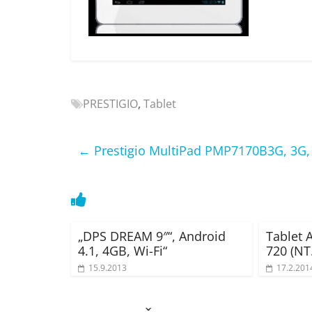
Nejlepší
elektronika
porovnání
Elektro
OK,
recenze,
PRESTIGIO
,
Tablet
pračky,
televize,
notebooky,
←
Prestigio MultiPad PMP7170B3G, 3G,
mobilní
telefony,
kávovary,
bazény
„DPS DREAM 9″“, Android
Tablet 
4.1, 4GB, Wi-Fi“
720 (NT
15.9.2013
17.2.201