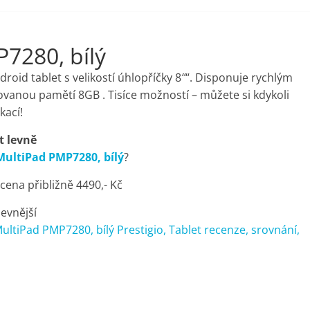
P7280, bílý
id tablet s velikostí úhlopříčky 8″“. Disponuje rychlým
anou pamětí 8GB . Tisíce možností – můžete si kdykoli
kací!
t levně
 MultiPad PMP7280, bílý
?
ena přibližně 4490,- Kč
levnější
MultiPad PMP7280, bílý Prestigio, Tablet recenze, srovnání,