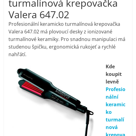
turmalínová krepovačka
pračky,
Valera 647.02
televize,
Profesionální keramicko turmalínová krepovačka
Valera 647.02 má plovoucí desky z ionizované
turmalínové keramiky. Pro snadnou manipulaci má
notebooky,
studenou špičku, ergonomická rukojeť a rychlé
nahřátí.
mobilní
Kde
telefony,
koupit
levně
Profesio
kávovary,
nální
keramic
bazény
ko
turmalí
Nejlepší
nová
elektronika
krepova