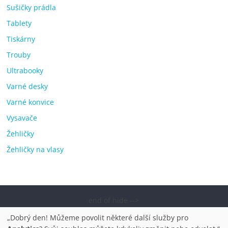
Sušičky prádla
Tablety
Tiskárny
Trouby
Ultrabooky
Varné desky
Varné konvice
Vysavače
Žehličky
Žehličky na vlasy
end of hide -->
Copyright © 2026
Elektro OK – nejlepší elektronika porovnání,
„Dobrý den! Můžeme povolit některé další služby pro
pračky, televize, notebooky, mobilní telefony, kávovary,