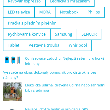
Kávovar espresso
Lednička s mrazákem
LED televize
MORA
Notebook
Philips
Pračka s předním plněním
Rychlovarná konvice
Samsung
SENCOR
Tablet
Vestavná trouba
Whirlpool
Ochlazovače vzduchu: Nejlepší řešení pro horké
letní dny
Vysavače na okna, dokonalý pomocník pro čistá okna bez
námahy?
Elektrická udírna, dřevěná udírna nebo zahradní
krby s udírnou
Nejlepší chytré hodinky pro děti s GPS