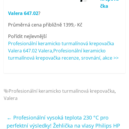
porovnání
čka
Elektro
Valera 647.02
?
OK,
recenze,
Průměrná cena přibližně 1399,- Kč
pračky,
Pořídit nejlevnější
televize,
Profesionální keramicko turmalínová krepovačka
notebooky,
Valera 647.02 Valera,Profesionální keramicko
mobilní
turmalínová krepovačka recenze, srovnání, akce >>
telefony,
kávovary,
bazény
Profesionální keramicko turmalínová krepovačka
,
Valera
←
Profesionální vysoká teplota 230 °C pro
perfektní výsledky! Žehlička na vlasy Philips HP