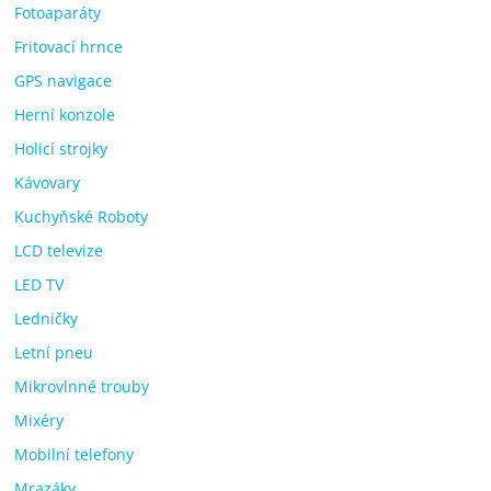
Fotoaparáty
Fritovací hrnce
GPS navigace
Herní konzole
Holicí strojky
Kávovary
Kuchyňské Roboty
LCD televize
LED TV
Ledničky
Letní pneu
Mikrovlnné trouby
Mixéry
Mobilní telefony
Mrazáky