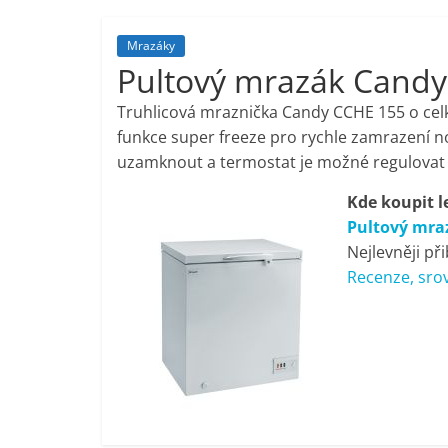
porovnání,
Mrazáky
Pultový mrazák Cand
pračky,
Truhlicová mraznička Candy CCHE 155 o celk
televize,
funkce super freeze pro rychle zamrazení n
uzamknout a termostat je možné regulovat
notebooky,
Kde koupit l
Pultový mra
mobilní
Nejlevněji př
Recenze, srov
telefony,
kávovary,
bazény