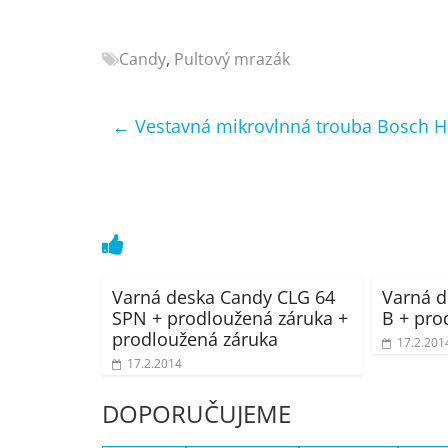
Nejlepší
elektronika
Candy
,
Pultový mrazák
porovnání
Elektro
OK,
←
Vestavná mikrovlnná trouba Bosch 
recenze,
pračky,
televize,
notebooky,
mobilní
telefony,
kávovary,
Varná deska Candy CLG 64
Varná d
bazény
SPN + prodloužená záruka +
B + pro
prodloužená záruka
17.2.201
17.2.2014
DOPORUČUJEME