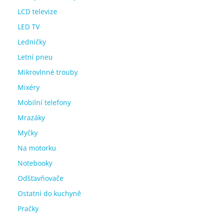
LCD televize
LED TV
Ledničky
Letní pneu
Mikrovlnné trouby
Mixéry
Mobilní telefony
Mrazáky
Myčky
Na motorku
Notebooky
Odšťavňovače
Ostatní do kuchyně
Pračky