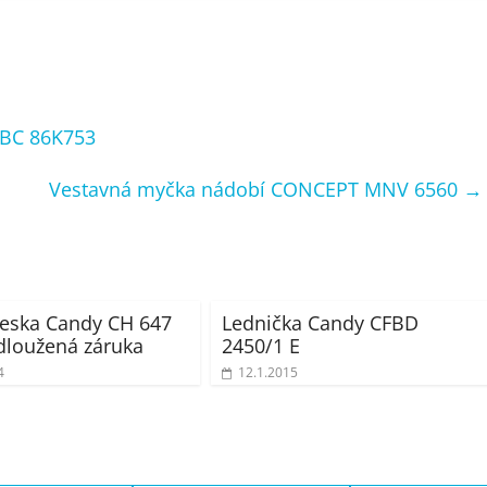
HBC 86K753
Vestavná myčka nádobí CONCEPT MNV 6560
→
eska Candy CH 647
Lednička Candy CFBD
dloužená záruka
2450/1 E
4
12.1.2015