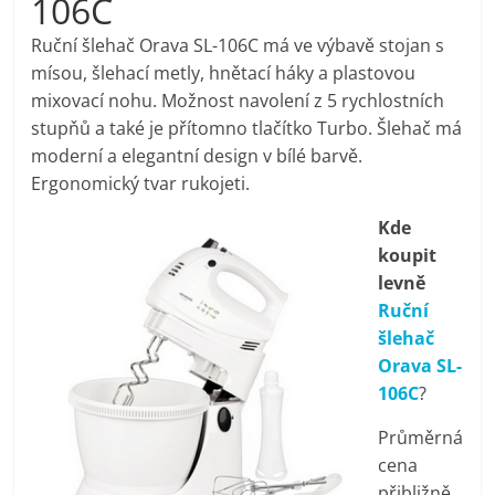
106C
pračky,
Ruční šlehač Orava SL-106C má ve výbavě stojan s
mísou, šlehací metly, hnětací háky a plastovou
televize,
mixovací nohu. Možnost navolení z 5 rychlostních
stupňů a také je přítomno tlačítko Turbo. Šlehač má
notebooky,
moderní a elegantní design v bílé barvě.
Ergonomický tvar rukojeti.
mobilní
Kde
koupit
telefony,
levně
Ruční
kávovary,
šlehač
Orava SL-
bazény
106C
?
Průměrná
Nejlepší
cena
elektronika
přibližně