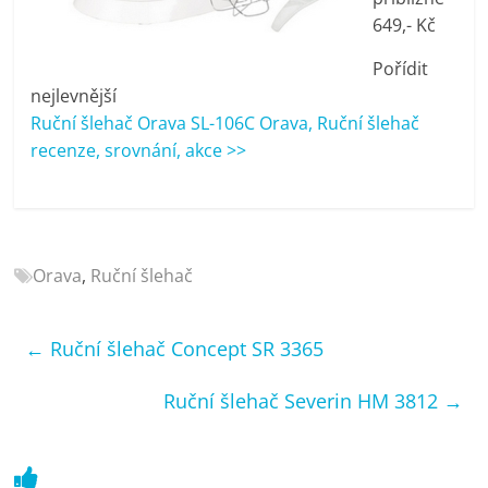
porovnání
649,- Kč
Elektro
OK,
Pořídit
recenze,
nejlevnější
pračky,
Ruční šlehač Orava SL-106C Orava, Ruční šlehač
televize,
recenze, srovnání, akce >>
notebooky,
mobilní
telefony,
kávovary,
bazény
Orava
,
Ruční šlehač
←
Ruční šlehač Concept SR 3365
Ruční šlehač Severin HM 3812
→