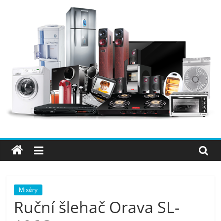
Přeskočit
na
obsah
Elektro
OK
–
nejlepší
elektronika
Mixéry
Ruční šlehač Orava SL-
porovnání,