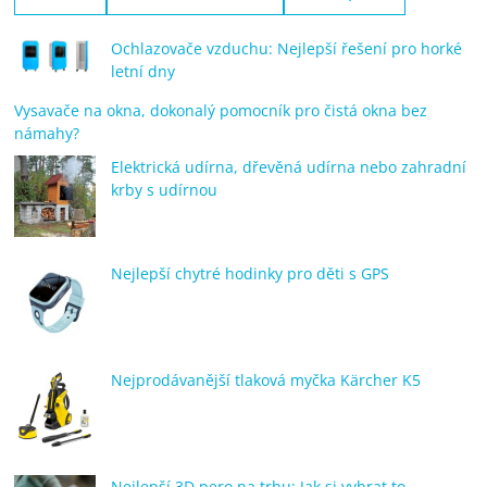
Ochlazovače vzduchu: Nejlepší řešení pro horké
letní dny
Vysavače na okna, dokonalý pomocník pro čistá okna bez
námahy?
Elektrická udírna, dřevěná udírna nebo zahradní
krby s udírnou
Nejlepší chytré hodinky pro děti s GPS
Nejprodávanější tlaková myčka Kärcher K5
Nejlepší 3D pero na trhu: Jak si vybrat to