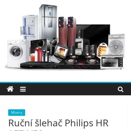
Přeskočit
na
obsah
Elektro
OK
–
nejlepší
elektronika
Mixéry
Ruční šlehač Philips HR
porovnání,