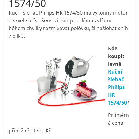
1574/50
pračky,
Ruční šlehač Philips HR 1574/50 má výkonný motor
a skvělé příslušenství. Bez problému zvládne
televize,
během chvilky rozmixovat polévku, či našlehat sníh
z bílků.
notebooky,
Kde
koupit
mobilní
levně
Ruční
telefony,
šlehač
Philips
kávovary,
HR
1574/50
?
bazény
Průměrn
á cena
Nejlepší
přibližně 1132,- Kč
elektronika