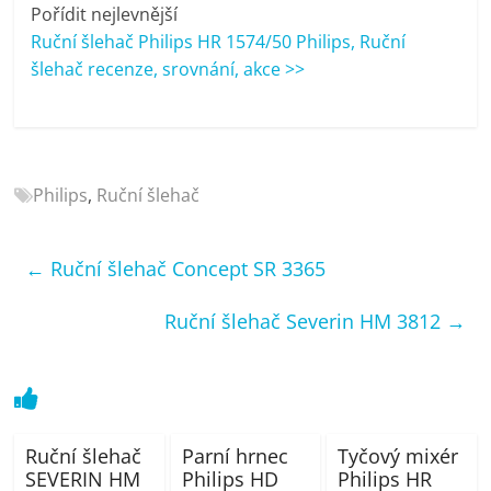
porovnání
Pořídit nejlevnější
Elektro
Ruční šlehač Philips HR 1574/50 Philips, Ruční
OK,
šlehač recenze, srovnání, akce >>
recenze,
pračky,
televize,
notebooky,
Philips
,
Ruční šlehač
mobilní
telefony,
kávovary,
←
Ruční šlehač Concept SR 3365
bazény
Ruční šlehač Severin HM 3812
→
Ruční šlehač
Parní hrnec
Tyčový mixér
SEVERIN HM
Philips HD
Philips HR