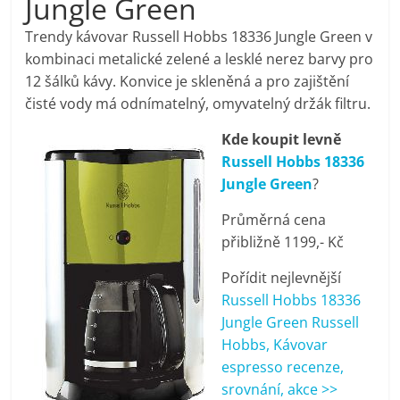
Jungle Green
pračky,
Trendy kávovar Russell Hobbs 18336 Jungle Green v
kombinaci metalické zelené a lesklé nerez barvy pro
televize,
12 šálků kávy. Konvice je skleněná a pro zajištění
čisté vody má odnímatelný, omyvatelný držák filtru.
notebooky,
Kde koupit levně
Russell Hobbs 18336
mobilní
Jungle Green
?
telefony,
Průměrná cena
přibližně 1199,- Kč
kávovary,
Pořídit nejlevnější
Russell Hobbs 18336
bazény
Jungle Green Russell
Hobbs, Kávovar
espresso recenze,
Nejlepší
srovnání, akce >>
elektronika