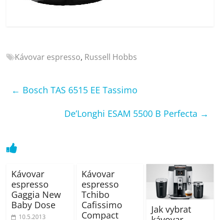
porovnání
Elektro
OK,
recenze,
pračky,
Kávovar espresso
,
Russell Hobbs
televize,
notebooky,
mobilní
←
Bosch TAS 6515 EE Tassimo
telefony,
kávovary,
De’Longhi ESAM 5500 B Perfecta
→
bazény
Kávovar
Kávovar
espresso
espresso
Gaggia New
Tchibo
Baby Dose
Cafissimo
Jak vybrat
Compact
10.5.2013
kávovar