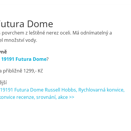
Futura Dome
 povrchem z leštěné nerez oceli. Má odnímatelný a
el množství vody.
vně
s 19191 Futura Dome
?
přibližně 1299,- Kč
ější
 19191 Futura Dome Russell Hobbs, Rychlovarná konvice,
onvice recenze, srovnání, akce >>