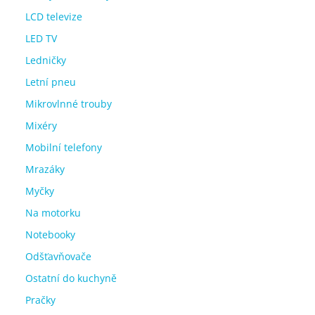
LCD televize
LED TV
Ledničky
Letní pneu
Mikrovlnné trouby
Mixéry
Mobilní telefony
Mrazáky
Myčky
Na motorku
Notebooky
Odšťavňovače
Ostatní do kuchyně
Pračky