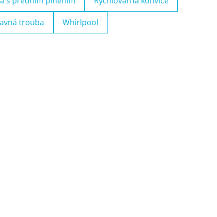
a s předním plněním
Rychlovarná konvice
avná trouba
Whirlpool