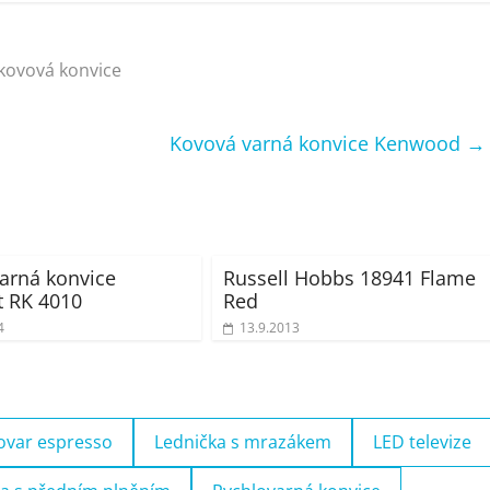
kovová konvice
Kovová varná konvice Kenwood
→
arná konvice
Russell Hobbs 18941 Flame
 RK 4010
Red
4
13.9.2013
ovar espresso
Lednička s mrazákem
LED televize