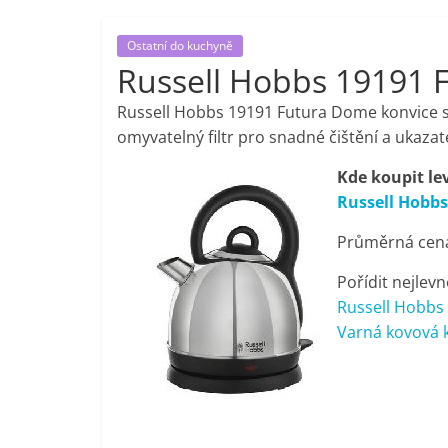
porovnání,
Ostatní do kuchyně
Russell Hobbs 19191 
pračky,
Russell Hobbs 19191 Futura Dome konvice s
televize,
omyvatelný filtr pro snadné čištění a ukazat
Kde koupit le
notebooky,
Russell Hobb
Průměrná cena 
mobilní
Pořídit nejlevn
telefony,
Russell Hobbs
Varná kovová k
kávovary,
bazény