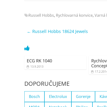
Nejlepší
elektronika
Russell Hobbs
,
Rychlovarná konvice
,
Varná 
porovnání
Elektro
OK,
←
Russell Hobbs 18624 Jewels
recenze,
pračky,
televize,
notebooky,
mobilní
ECG RK 1040
Rychlov
telefony,
Concept
13.9.2013
kávovary,
17.2.201
bazény
DOPORUČUJEME
Bosch
Electrolux
Gorenje
Káv