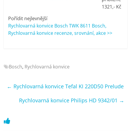
porovnání
1321,- Kč
Elektro
OK,
Pořídit nejlevnější
recenze,
Rychlovarná konvice Bosch TWK 8611 Bosch,
pračky,
Rychlovarná konvice recenze, srovnání, akce >>
televize,
notebooky,
mobilní
telefony,
Bosch
,
Rychlovarná konvice
kávovary,
bazény
←
Rychlovarná konvice Tefal KI 220D50 Prelude
Rychlovarná konvice Philips HD 9342/01
→