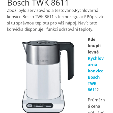
Bosch TWK 8611
pračky,
Zboží bylo servisováno a testováno.Rychlovarná
konvice Bosch TWK 8611 s termoregulací! Připravte
televize,
si tu správnou teplotu pro váš nápoj. Navíc tato
konvička disponuje i funkcí udržování teploty.
notebooky,
Kde
koupit
mobilní
levně
Rychlov
telefony,
arná
konvice
kávovary,
Bosch
TWK
bazény
8611
?
Průměrn
Nejlepší
á cena
elektronika
přibližně