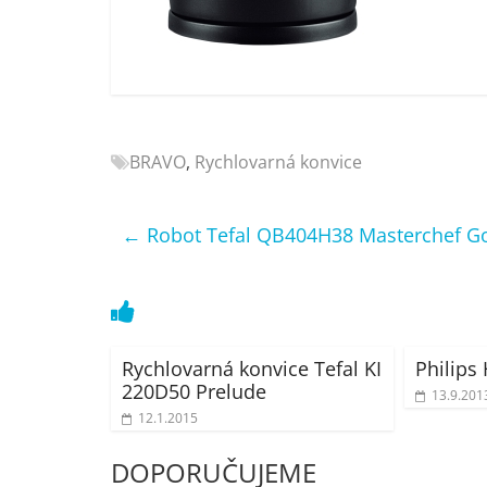
Nejlepší
elektronika
porovnání
Elektro
OK,
recenze,
BRAVO
,
Rychlovarná konvice
pračky,
televize,
notebooky,
←
Robot Tefal QB404H38 Masterchef G
mobilní
telefony,
kávovary,
bazény
Rychlovarná konvice Tefal KI
Philips
220D50 Prelude
13.9.201
12.1.2015
DOPORUČUJEME