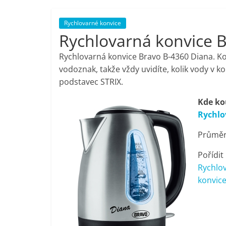
porovnání,
Rychlovarné konvice
Rychlovarná konvice 
pračky,
Rychlovarná konvice Bravo B-4360 Diana. Ko
televize,
vodoznak, takže vždy uvidíte, kolik vody v ko
podstavec STRIX.
notebooky,
Kde ko
Rychlo
mobilní
Průměrn
telefony,
Pořídit
Rychlo
kávovary,
konvice
bazény