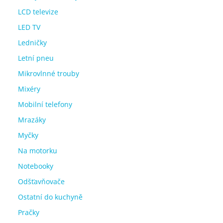
LCD televize
LED TV
Ledničky
Letní pneu
Mikrovlnné trouby
Mixéry
Mobilní telefony
Mrazáky
Myčky
Na motorku
Notebooky
Odšťavňovače
Ostatní do kuchyně
Pračky