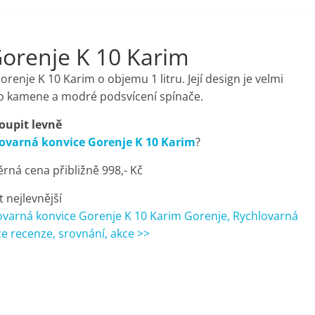
Gorenje K 10 Karim
enje K 10 Karim o objemu 1 litru. Její design je velmi
ho kamene a modré podsvícení spínače.
oupit levně
ovarná konvice Gorenje K 10 Karim
?
rná cena přibližně 998,- Kč
t nejlevnější
ovarná konvice Gorenje K 10 Karim Gorenje, Rychlovarná
e recenze, srovnání, akce >>