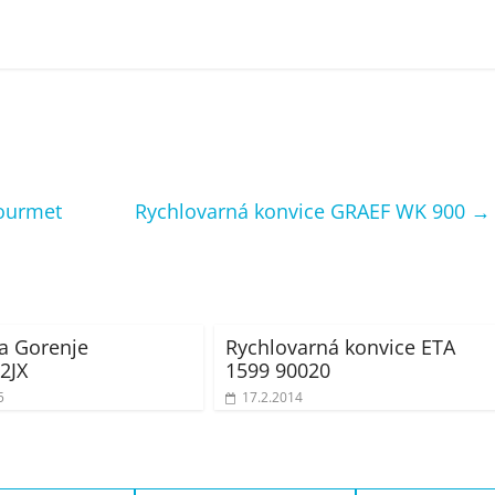
ourmet
Rychlovarná konvice GRAEF WK 900
→
a Gorenje
Rychlovarná konvice ETA
2JX
1599 90020
5
17.2.2014