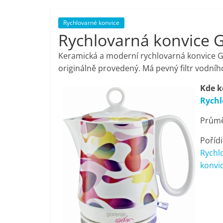
porovnání,
Rychlovarné konvice
Rychlovarná konvice 
pračky,
Keramická a moderní rychlovarná konvice Gor
televize,
originálně provedený. Má pevný filtr vodní
Kde k
notebooky,
Rychl
Průmě
mobilní
Pořídi
telefony,
Rychl
konvic
kávovary,
bazény