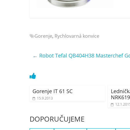
Nejlepší
elektronika
porovnání
Elektro
OK,
Gorenje
,
Rychlovarná konvice
recenze,
pračky,
televize,
←
Robot Tefal QB404H38 Masterchef G
notebooky,
mobilní
telefony,
kávovary,
bazény
Gorenje IT 61 SC
Ledničk
NRK619
15.9.2013
12.1.201
DOPORUČUJEME