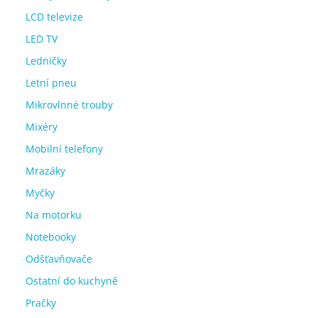
LCD televize
LED TV
Ledničky
Letní pneu
Mikrovlnné trouby
Mixéry
Mobilní telefony
Mrazáky
Myčky
Na motorku
Notebooky
Odšťavňovače
Ostatní do kuchyně
Pračky