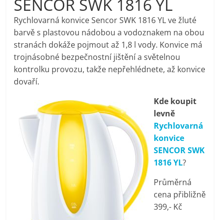
SENCOR SWK 1816 YL
pračky,
Rychlovarná konvice Sencor SWK 1816 YL ve žluté
barvě s plastovou nádobou a vodoznakem na obou
televize,
stranách dokáže pojmout až 1,8 l vody. Konvice má
trojnásobné bezpečnostní jištění a světelnou
notebooky,
kontrolku provozu, takže nepřehlédnete, až konvice
dovaří.
mobilní
Kde koupit
levně
telefony,
Rychlovarná
konvice
kávovary,
SENCOR SWK
1816 YL
?
bazény
Průměrná
cena přibližně
Nejlepší
399,- Kč
elektronika