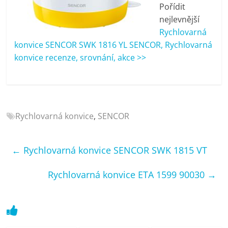
porovnání
Pořídit
Elektro
nejlevnější
OK,
Rychlovarná
recenze,
konvice SENCOR SWK 1816 YL SENCOR, Rychlovarná
pračky,
konvice recenze, srovnání, akce >>
televize,
notebooky,
mobilní
telefony,
Rychlovarná konvice
,
SENCOR
kávovary,
bazény
←
Rychlovarná konvice SENCOR SWK 1815 VT
Rychlovarná konvice ETA 1599 90030
→