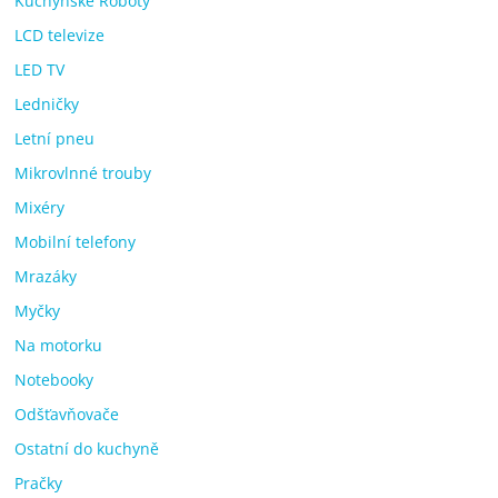
Kuchyňské Roboty
LCD televize
LED TV
Ledničky
Letní pneu
Mikrovlnné trouby
Mixéry
Mobilní telefony
Mrazáky
Myčky
Na motorku
Notebooky
Odšťavňovače
Ostatní do kuchyně
Pračky